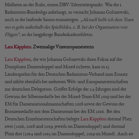
Mülheim an der Ruhr, einem DBV-Talentstützpunkt. Was die 1.
Badminton-Bundesliga anbelangt, so versucht Johanna Goliszewski,
noch in die laufende Saison einzusteigen.
„Aktuell helfe ich dem Team
wo es geht außerhalb des Spielfeldes, z. B. bei der Organisation von
Flügen“,
so die langjährige Bundeskaderathletin.
Lara Käpplein
: Zweimalige Vizeeuropameisterin
Lara Käpplein
, die wie Johanna Goliszewski ihren Fokus auf die
Disziplinen Damendoppel und Mixed richtete, kam in 15
Länderspielen für den Deutschen Badminton-Verband zum Einsatz
und zählte ebenfalls bei mehreren Welt- und Europameisterschaften
zur deutschen Delegation. Größte Erfolge der 24-Jährigen sind der
Gewinn der Silbermedaille bei der Mixed-Team-EM 2019 und bei der
EM für Damennationalmannschaften 2018 sowie der Gewinn der
Bronzemedaille mit dem Damenteam bei der EM 2016. Bei den
Deutschen Einzelmeisterschaften belegte
Lara Käpplein
dreimal Platz
zwei (2016, 2018 und 2019; jeweils im Damendoppel) und dreimal
Platz drei (2014 und 2015 im Damendoppel, 2019 im Mixed). Auch sie