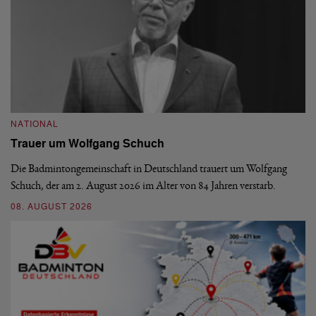
NATIONAL
N
Trauer um Wolfgang Schuch
D
b
Die Badmintongemeinschaft in Deutschland trauert um Wolfgang
Schuch, der am 2. August 2026 im Alter von 84 Jahren verstarb.
De
En
08. AUGUST 2026
be
09