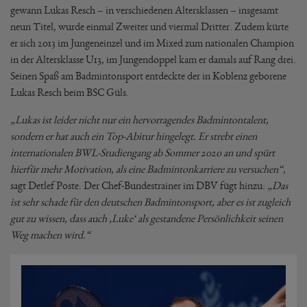
gewann Lukas Resch – in verschiedenen Altersklassen – insgesamt
neun Titel, wurde einmal Zweiter und viermal Dritter. Zudem kürte
er sich 2013 im Jungeneinzel und im Mixed zum nationalen Champion
in der Altersklasse U13, im Jungendoppel kam er damals auf Rang drei.
Seinen Spaß am Badmintonsport entdeckte der in Koblenz geborene
Lukas Resch beim BSC Güls.
„Lukas ist leider nicht nur ein hervorragendes Badmintontalent,
sondern er hat auch ein Top-Abitur hingelegt. Er strebt einen
internationalen BWL-Studiengang ab Sommer 2020 an und spürt
hierfür mehr Motivation, als eine Badmintonkarriere zu versuchen“,
sagt Detlef Poste. Der Chef-Bundestrainer im DBV fügt hinzu:
„Das
ist sehr schade für den deutschen Badmintonsport, aber es ist zugleich
gut zu wissen, dass auch ‚Luke‘ als gestandene Persönlichkeit seinen
Weg machen wird.“