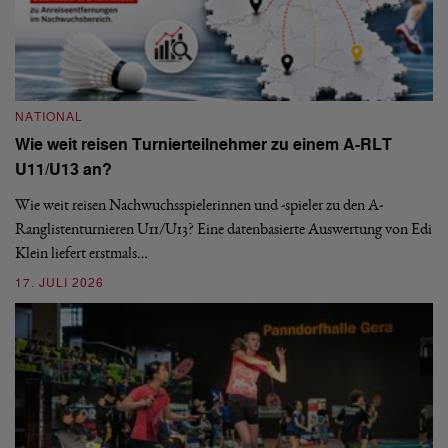
NATIONAL
Wie weit reisen Turnierteilnehmer zu einem A-RLT
N
U11/U13 an?
S
Wie weit reisen Nachwuchsspielerinnen und -spieler zu den A-
Ranglistenturnieren U11/U13? Eine datenbasierte Auswertung von Edi
De
Klein liefert erstmals…
nä
ei
17. JULI 2026
09