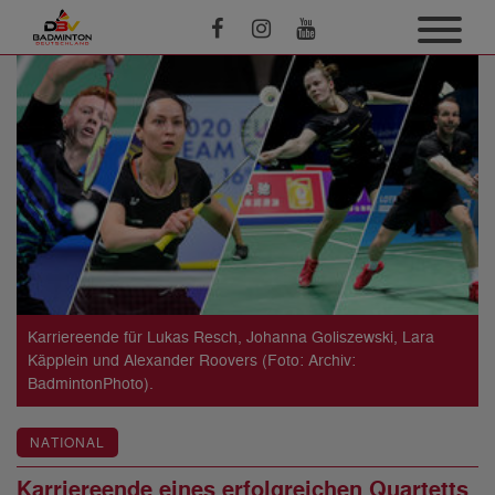
Karriereende für Lukas Resch, Johanna Goliszewski, Lara
Käpplein und Alexander Roovers (Foto: Archiv:
BadmintonPhoto).
NATIONAL
Karriereende eines erfolgreichen Quartetts