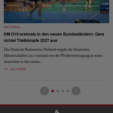
NATIONAL
N
DM O19 erstmals in den neuen Bundesländern: Gera
E
richtet Titelkämpfe 2027 aus
Mi
Der Deutsche Badminton-Verband vergibt die Deutschen
Mo
Meisterschaften 2027 erstmals seit der Wiedervereinigung an einen
de
Ausrichter in den neuen…
08
14. JULI 2026