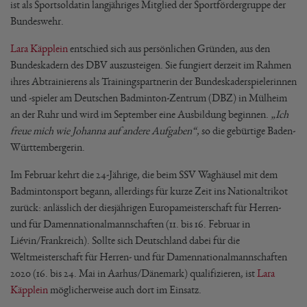
ist als Sportsoldatin langjähriges Mitglied der Sportfördergruppe der
Bundeswehr.
Lara Käpplein
entschied sich aus persönlichen Gründen, aus den
Bundeskadern des DBV auszusteigen. Sie fungiert derzeit im Rahmen
ihres Abtrainierens als Trainingspartnerin der Bundeskaderspielerinnen
und -spieler am Deutschen Badminton-Zentrum (DBZ) in Mülheim
an der Ruhr und wird im September eine Ausbildung beginnen.
„Ich
freue mich wie Johanna auf andere Aufgaben“,
so die gebürtige Baden-
Württembergerin.
Im Februar kehrt die 24-Jährige, die beim SSV Waghäusel mit dem
Badmintonsport begann, allerdings für kurze Zeit ins Nationaltrikot
zurück: anlässlich der diesjährigen Europameisterschaft für Herren-
und für Damennationalmannschaften (11. bis 16. Februar in
Liévin/Frankreich). Sollte sich Deutschland dabei für die
Weltmeisterschaft für Herren- und für Damennationalmannschaften
2020 (16. bis 24. Mai in Aarhus/Dänemark) qualifizieren, ist
Lara
Käpplein
möglicherweise auch dort im Einsatz.