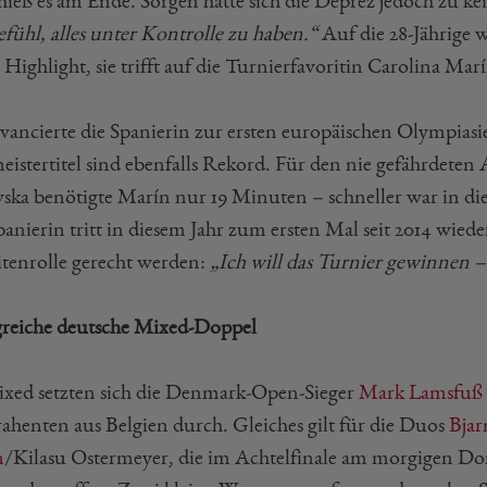
 hieß es am Ende. Sorgen hatte sich die Deprez jedoch zu 
efühl, alles unter Kontrolle zu haben.“
Auf die 28-Jährige 
 Highlight, sie trifft auf die Turnierfavoritin Carolina Mar
avancierte die Spanierin zur ersten europäischen Olympias
eistertitel sind ebenfalls Rekord. Für den nie gefährdeten
ska benötigte Marín nur 19 Minuten – schneller war in di
anierin tritt in diesem Jahr zum ersten Mal seit 2014 wiede
itenrolle gerecht werden:
„Ich will das Turnier gewinnen – 
greiche deutsche Mixed-Doppel
xed setzten sich die Denmark-Open-Sieger
Mark Lamsfuß
ahenten aus Belgien durch. Gleiches gilt für die Duos
Bjar
n
/Kilasu Ostermeyer, die im Achtelfinale am morgigen Do