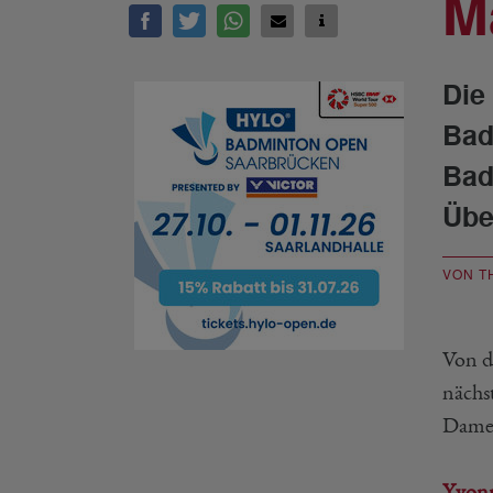
M
Die
Bad
Bad
Übe
VON T
Von d
nächs
Damen
Yvonn