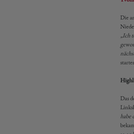
Die an
Niede
„Ich t
gewonn
nächs
starte
Highl
Das d
Links
habe 
bekam