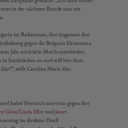
keinem Zeitpunkt gemacht:
„Ich hatte immer
wartet in der nächsten Runde nun ein
ín.
iegerin im Badminton, ihre insgesamt drei
 Auftaktsieg gegen die Bulgarin Hristomira
esem Jahr noch kein Match entschieden.
r in Saarbrücken an und will hier ihrer
klar!“,
stellt Carolina Marín klar.
und Isabel Herttrich souverän gegen ihre
ne Geiss
/
Linda Efler
und
Jones
nnerstag im direkten Duell