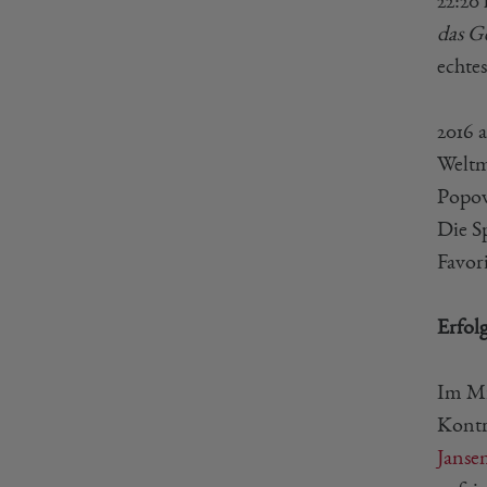
22:20
das G
echtes
2016 
Weltm
Popov
Die Sp
Favor
Erfol
Im Mi
Kontr
Janse