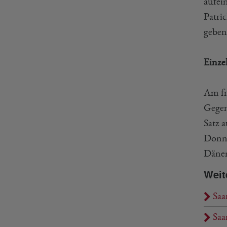
aufei
Patri
geben
Einze
Am fr
Gegen
Satz 
Donne
Däne
Weit
Saa
Saa