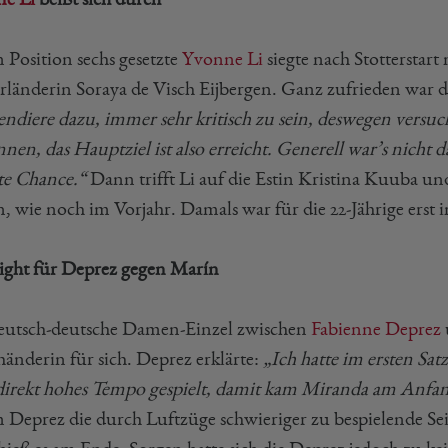
 Position sechs gesetzte
Yvonne Li
siegte nach Stotterstart
rländerin Soraya de Visch Eijbergen. Ganz zufrieden war di
endiere dazu, immer sehr kritisch zu sein, deswegen versucht
en, das Hauptziel ist also erreicht. Generell war’s nicht d
te Chance.“
Dann trifft Li auf die Estin Kristina Kuuba und
n, wie noch im Vorjahr. Damals war für die 22-Jährige erst 
ight für Deprez gegen Marín
eutsch-deutsche Damen-Einzel zwischen
Fabienne Deprez
händerin für sich. Deprez erklärte:
„Ich hatte im ersten Sat
direkt hohes Tempo gespielt, damit kam Miranda am Anfang
 Deprez die durch Luftzüge schwieriger zu bespielende Sei