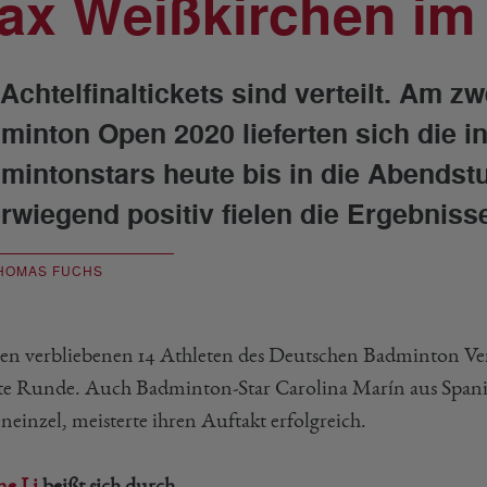
ax Weißkirchen im 
 Achtelfinaltickets sind verteilt. Am 
minton Open 2020 lieferten sich die i
mintonstars heute bis in die Abends
rwiegend positiv fielen die Ergebniss
HOMAS FUCHS
en verbliebenen 14 Athleten des Deutschen Badminton Ver
te Runde. Auch Badminton-Star Carolina Marín aus Spani
einzel, meisterte ihren Auftakt erfolgreich.
e Li
beißt sich durch