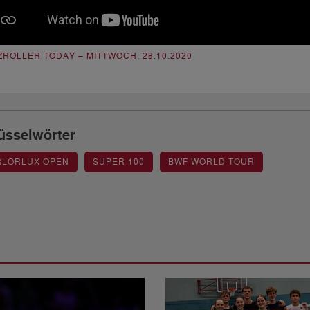
ZROLLER TODAY – MITTWOCH, 28.10.2020
üsselwörter
RLORLUX OPEN
SUPER 100
BWF WORLD TOUR