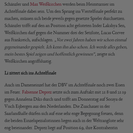
Schänzler und
Max Weißkirchen
werden beim Heimturnier im
Achtelfinale dabei sein. Um den Sprung ins Viertelfinale perfekt zu
machen, müssen sich beide jeweils gegen gesetzte Spieler durchsetzen.
Schänzler trifft auf den an Position acht gelisteten Inder Lakshya Sen,
Weißkirchen darf gegen die Nummer drei der Setzliste, Lucas Corvee
aus Frankreich, aufschlagen.
„Vor zwei Jahren haben wir schon einmal
gegeneinander gespielt. Ich kenn ihn also schon. Ich werde alles geben,
mein bestes Spiel zeigen und hoffentlich gewinnen“,
zeigte sich
Weißkirchen angriffslustig.
Li zittert sich ins Achtelfinale
Auch im Dameneinzel hat der DBV im Achtelfinale noch zwei Eisen
im Feuer.
Fabienne Deprez
setzte sich zum Auftakt mit 21:8 und 21:19
gegen Annalena Diks durch und trifft am Donnerstag auf Soraya de
Visch Eijbergen aus den Niederlanden. Die Zuschauer in der
Saarlandhalle dürfen sich auf eine sehr enge Begegnung freuen, denn
die beiden Einzelspezialistinnen liegen auch in der Weltrangliste sehr
eng beieinander. Deprez liegt auf Position 69, ihre Kontrahentin