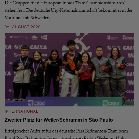
Die Gruppen für die European Junior Team Championships 2026
De
stehen fest. Die deutsche U19-Nationalmannschaft bekommt es in der
ve
Vorrunde mit Schweden,…
gr
05. AUGUST 2026
03
INTERNATIONAL
I
Zweiter Platz für Weiler/Schramm in São Paulo
D
Erfolgreicher Auftritt für das deutsche Para Badminton-Team beim
Di
Brazil Para Badminton International 2026: Robin Weiler und Julia
de