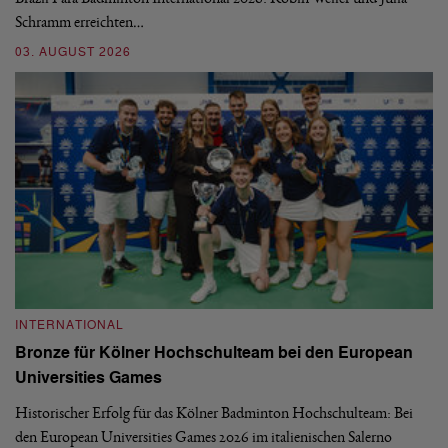
Schramm erreichten…
Gl
03. AUGUST 2026
28
INTERNATIONAL
I
Bronze für Kölner Hochschulteam bei den European
N
Universities Games
i
Historischer Erfolg für das Kölner Badminton Hochschulteam: Bei
Me
den European Universities Games 2026 im italienischen Salerno
Tu