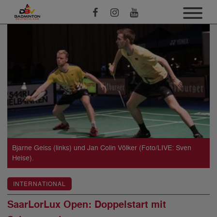
Bjarne Geiss (links) und Jan Colin Völker (Foto/LIVE: Sven
Heise).
INTERNATIONAL
SaarLorLux Open: Doppelstart mit