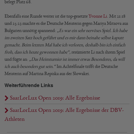
belegt Platz 68.
Ebenfalls eine Runde weiter ist die top-gesetzte
Yvonne Li
. Mit 21:18
und 25:23 machte es die Deutsche Meisterin gegen Mariya Mitsova aus
Bulgarien unnötig spannend:
„Es war ein sehr nervöses Spiel. Ich habe
im zweiten Satz hoch geführt und es mir dann beinahe selbst kaputt
gemacht. Beim letzten Mal habe ich verloren, deshalb bin ich einfach
froh, dass ich heute gewonnen habe“,
resümierte Li nach ihrem Spiel
und fügte an:
„Das Heimturnier ist immer etwas Besonderes, da will
ich auch besonders gut sein.“
Im Achtelfinale trifft die Deutsche
Meisterin auf Martina Repiska aus der Slowakei.
Weiterführende Links
SaarLorLux Open 2019: Alle Ergebnisse
SaarLorLux Open 2019: Alle Ergebnisse der DBV-
Athleten