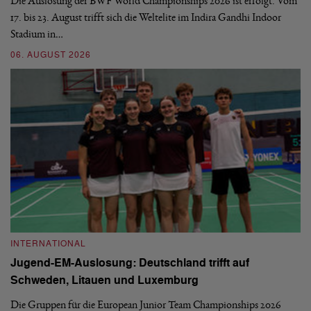
d
Die Auslosung der BWF World Championships 2026 ist erfolgt. Vom
Hi
17. bis 23. August trifft sich die Weltelite im Indira Gandhi Indoor
de
Stadium in…
si
06. AUGUST 2026
30
INTERNATIONAL
I
Jugend-EM-Auslosung: Deutschland trifft auf
B
Schweden, Litauen und Luxemburg
S
Die Gruppen für die European Junior Team Championships 2026
De