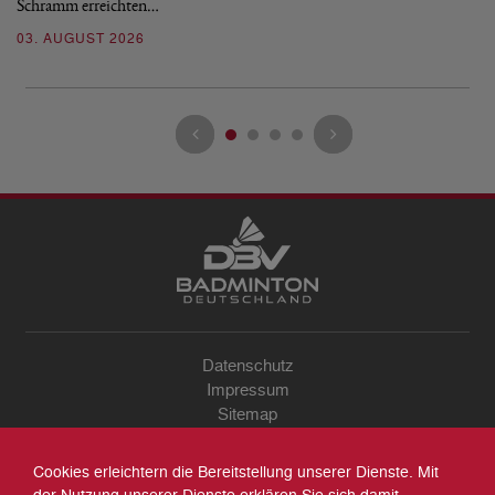
Schramm erreichten…
Gl
03. AUGUST 2026
28
Datenschutz
Impressum
Sitemap
Kontakt
Archiv
Cookies erleichtern die Bereitstellung unserer Dienste. Mit
Suche