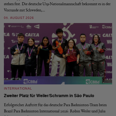
stehen fest. Die deutsche U19-Nationalmannschaft bekommt es in der
ve
Vorrunde mit Schweden,…
gr
05. AUGUST 2026
03
INTERNATIONAL
I
Zweiter Platz für Weiler/Schramm in São Paulo
D
Erfolgreicher Auftritt für das deutsche Para Badminton-Team beim
Di
Brazil Para Badminton International 2026: Robin Weiler und Julia
de