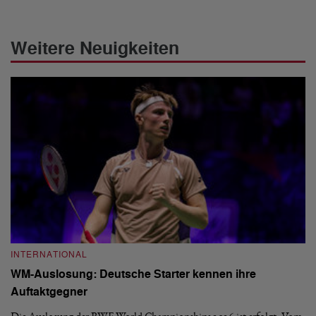
Weitere Neuigkeiten
INTERNATIONAL
I
WM-Auslosung: Deutsche Starter kennen ihre
B
Auftaktgegner
U