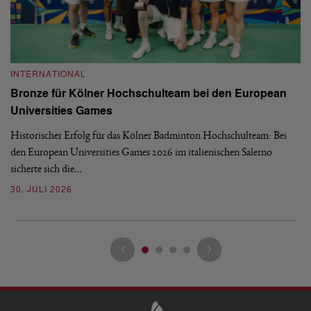
INTERNATIONAL
I
Bronze für Kölner Hochschulteam bei den European
N
Universities Games
i
Historischer Erfolg für das Kölner Badminton Hochschulteam: Bei
Me
den European Universities Games 2026 im italienischen Salerno
Tu
sicherte sich die…
ke
30. JULI 2026
23