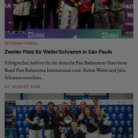
INTERNATIONAL
I
Zweiter Platz für Weiler/Schramm in São Paulo
D
Erfolgreicher Auftritt für das deutsche Para Badminton-Team beim
Di
Brazil Para Badminton International 2026: Robin Weiler und Julia
de
Schramm erreichten…
Gl
03. AUGUST 2026
28