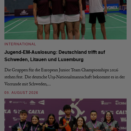
INTERNATIONAL
I
Jugend-EM-Auslosung: Deutschland trifft auf
B
Schweden, Litauen und Luxemburg
S
Die Gruppen für die European Junior Team Championships 2026
De
stehen fest. Die deutsche U19-Nationalmannschaft bekommt es in der
ve
Vorrunde mit Schweden,…
gr
05. AUGUST 2026
03