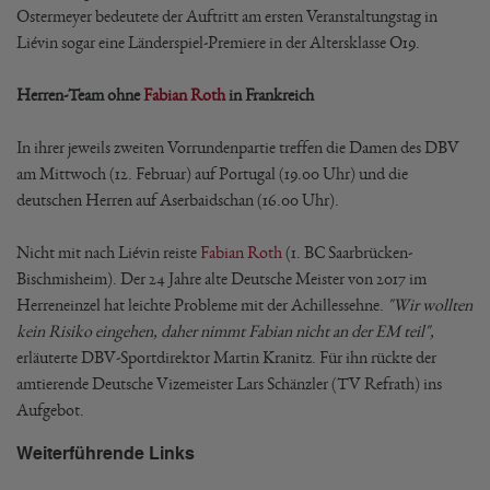
Ostermeyer bedeutete der Auftritt am ersten Veranstaltungstag in
Liévin sogar eine Länderspiel-Premiere in der Altersklasse O19.
Herren-Team ohne
Fabian Roth
in Frankreich
In ihrer jeweils zweiten Vorrundenpartie treffen die Damen des DBV
am Mittwoch (12. Februar) auf Portugal (19.00 Uhr) und die
deutschen Herren auf Aserbaidschan (16.00 Uhr).
Nicht mit nach Liévin reiste
Fabian Roth
(1. BC Saarbrücken-
Bischmisheim). Der 24 Jahre alte Deutsche Meister von 2017 im
Herreneinzel hat leichte Probleme mit der Achillessehne.
"Wir wollten
kein Risiko eingehen, daher nimmt Fabian nicht an der EM teil",
erläuterte DBV-Sportdirektor Martin Kranitz. Für ihn rückte der
amtierende Deutsche Vizemeister Lars Schänzler (TV Refrath) ins
Aufgebot.
Weiterführende Links