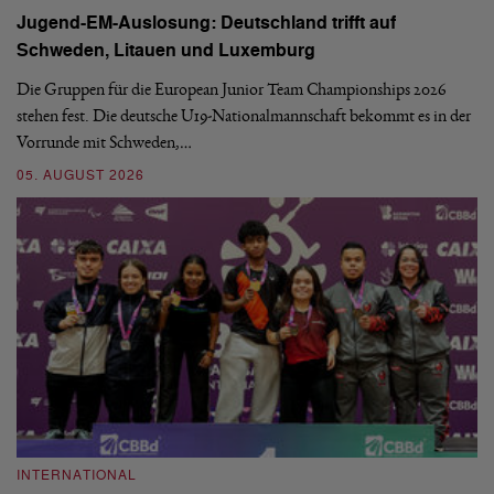
Jugend-EM-Auslosung: Deutschland trifft auf
B
Schweden, Litauen und Luxemburg
S
Die Gruppen für die European Junior Team Championships 2026
De
stehen fest. Die deutsche U19-Nationalmannschaft bekommt es in der
ve
Vorrunde mit Schweden,…
gr
05. AUGUST 2026
03
INTERNATIONAL
I