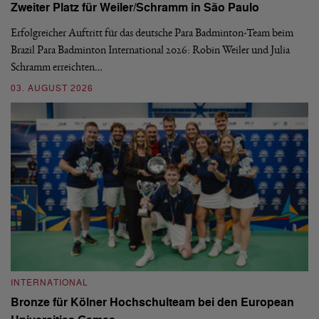
Zweiter Platz für Weiler/Schramm in São Paulo
D
Erfolgreicher Auftritt für das deutsche Para Badminton-Team beim
Di
Brazil Para Badminton International 2026: Robin Weiler und Julia
de
Schramm erreichten…
Gl
03. AUGUST 2026
28
INTERNATIONAL
I
Bronze für Kölner Hochschulteam bei den European
N