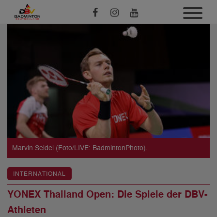
Marvin Seidel (Foto/LIVE: BadmintonPhoto).
INTERNATIONAL
YONEX Thailand Open: Die Spiele der DBV-
Athleten