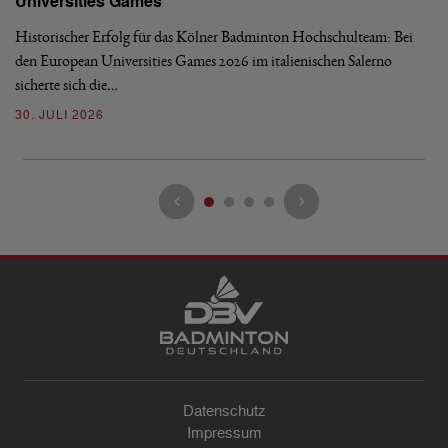
Universities Games
i
Historischer Erfolg für das Kölner Badminton Hochschulteam: Bei
Me
den European Universities Games 2026 im italienischen Salerno
Tu
sicherte sich die…
ke
30. JULI 2026
23
Datenschutz
Impressum