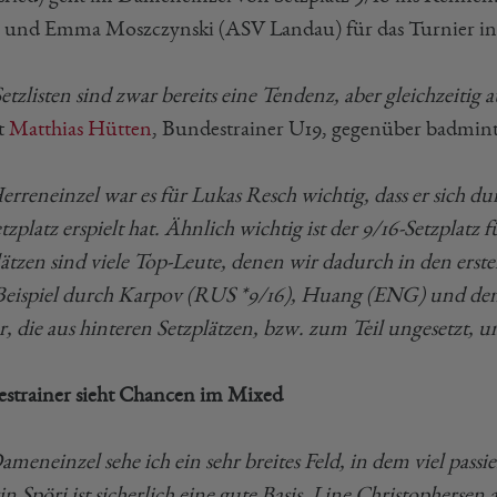
 und Emma Moszczynski (ASV Landau) für das Turnier in T
etzlisten sind zwar bereits eine Tendenz, aber gleichzeiti
rt
Matthias Hütten
, Bundestrainer U19, gegenüber badmin
erreneinzel war es für Lukas Resch wichtig, dass er sich du
tzplatz erspielt hat. Ähnlich wichtig ist der 9/16-Setzplat
lätzen sind viele Top-Leute, denen wir dadurch in den ers
eispiel durch Karpov (RUS *9/16), Huang (ENG) und den 
er, die aus hinteren Setzplätzen, bzw. zum Teil ungesetzt,
strainer sieht Chancen im Mixed
ameneinzel sehe ich ein sehr breites Feld, in dem viel pass
n Spöri ist sicherlich eine gute Basis. Line Christophersen