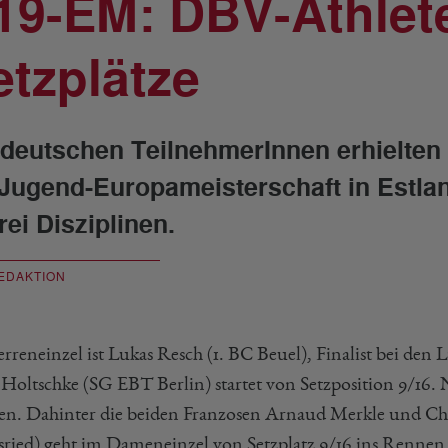
19-EM: DBV-Athlete
etzplätze
 deutschen TeilnehmerInnen erhielten
 Jugend-Europameisterschaft in Estlan
rei Disziplinen.
EDAKTION
reneinzel ist Lukas Resch (1. BC Beuel), Finalist bei den L
 Holtschke (SG EBT Berlin) startet von Setzposition 9/16. N
n. Dahinter die beiden Franzosen Arnaud Merkle und Ch
sried) geht im Dameneinzel von Setzplatz 9/16 ins Renn