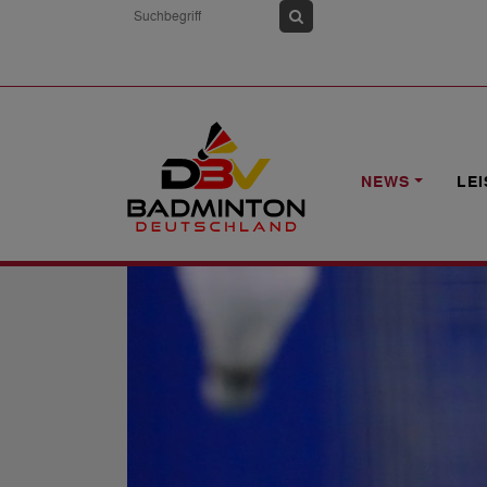
HOME
NEWS
U19-EM: DBV-ATHLET
NEWS
LE