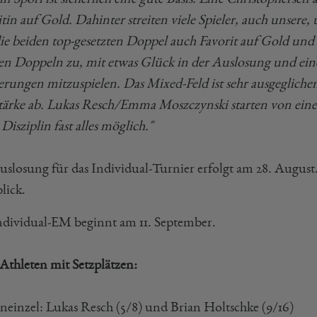
itin auf Gold. Dahinter streiten viele Spieler, auch unser
die beiden top-gesetzten Doppel auch Favorit auf Gold und 
en Doppeln zu, mit etwas Glück in der Auslosung und ein
ierungen mitzuspielen. Das Mixed-Feld ist sehr ausgegliche
stärke ab. Lukas Resch/Emma Moszczynski starten von einem
 Disziplin fast alles möglich."
uslosung für das Individual-Turnier erfolgt am 28. August
lick.
ndividual-EM beginnt am 11. September.
thleten mit Setzplätzen:
neinzel: Lukas Resch (5/8) und Brian Holtschke (9/16)