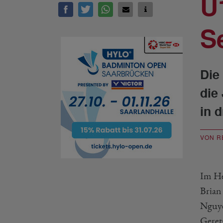
U
S
Die
die
in d
VON R
Im Her
Brian
Nguye
Geret