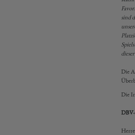
Favor
sind 
unser
Platz
Spiel
dieser
Die A
Überb
Die I
DBV-A
Herre