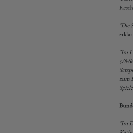
Resch
"Die S
erklä
"Im H
5/8-Se
Setzp
zum B
Spiel
Bunde
"Im D
Kathri