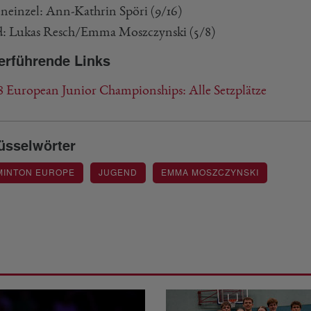
einzel: Ann-Kathrin Spöri (9/16)
: Lukas Resch/Emma Moszczynski (5/8)
erführende Links
8 European Junior Championships: Alle Setzplätze
üsselwörter
MINTON EUROPE
JUGEND
EMMA MOSZCZYNSKI