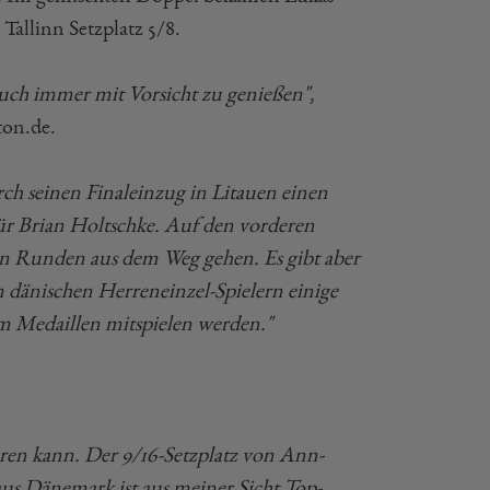
allinn Setzplatz 5/8.
g auch immer mit Vorsicht zu genießen"
,
ton.de.
rch seinen Finaleinzug in Litauen einen
z für Brian Holtschke. Auf den vorderen
ten Runden aus dem Weg gehen. Es gibt aber
dänischen Herreneinzel-Spielern einige
 um Medaillen mitspielen werden."
ieren kann. Der 9/16-Setzplatz von Ann-
 aus Dänemark ist aus meiner Sicht Top-