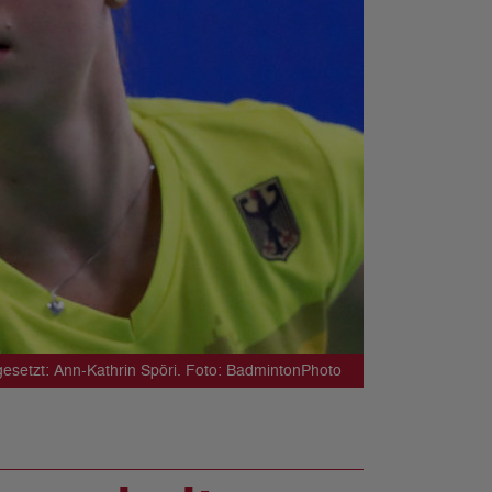
gesetzt: Ann-Kathrin Spöri. Foto: BadmintonPhoto