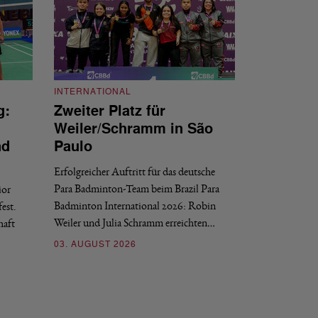
INTERNATIONAL
g:
Zweiter Platz für
INTERNATIONAL
Weiler/Schramm in São
Bronze für 
nd
Paulo
den Europea
Erfolgreicher Auftritt für das deutsche
Historischer Erfol
Para Badminton-Team beim Brazil Para
ior
Bei den European U
Badminton International 2026: Robin
est.
Salerno sicherte sic
Weiler und Julia Schramm erreichten…
haft
30. JULI 2026
03. AUGUST 2026