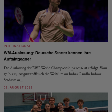
INTERNATIONAL
I
WM-Auslosung: Deutsche Starter kennen ihre
B
Auftaktgegner
U
d
Die Auslosung der BWF World Championships 2026 ist erfolgt. Vom
Hi
17. bis 23. August trifft sich die Weltelite im Indira Gandhi Indoor
de
Stadium in…
si
06. AUGUST 2026
30