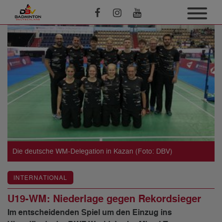
Die deutsche WM-Delegation in Kazan (Foto: DBV)
INTERNATIONAL
U19-WM: Niederlage gegen Rekordsieger
Im entscheidenden Spiel um den Einzug ins