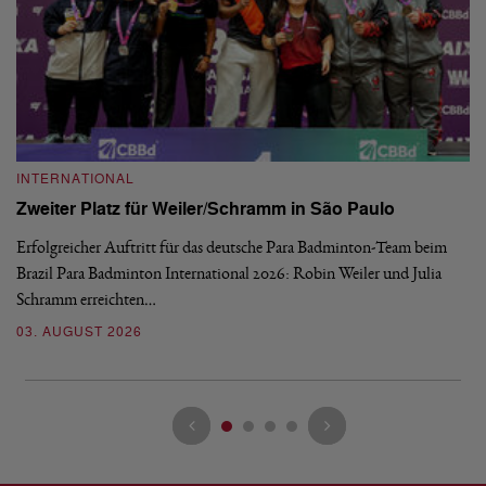
INTERNATIONAL
I
Zweiter Platz für Weiler/Schramm in São Paulo
D
Erfolgreicher Auftritt für das deutsche Para Badminton-Team beim
Di
Brazil Para Badminton International 2026: Robin Weiler und Julia
de
Schramm erreichten…
Gl
03. AUGUST 2026
28