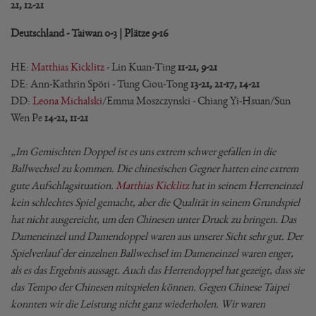
21, 12-21
Deutschland - Taiwan 0-3 | Plätze 9-16
HE:
Matthias Kicklitz
- Lin Kuan-Ting
11-21, 9-21
DE: Ann-Kathrin Spöri - Tung Ciou-Tong
13-21, 21-17, 14-21
DD:
Leona Michalski
/Emma Moszczynski - Chiang Yi-Hsuan/Sun
Wen Pe
14-21, 11-21
„Im Gemischten Doppel ist es uns extrem schwer gefallen in die
Ballwechsel zu kommen. Die chinesischen Gegner hatten eine extrem
gute Aufschlagsituation.
Matthias Kicklitz
hat in seinem Herreneinzel
kein schlechtes Spiel gemacht, aber die Qualität in seinem Grundspiel
hat nicht ausgereicht, um den Chinesen unter Druck zu bringen. Das
Dameneinzel und Damendoppel waren aus unserer Sicht sehr gut. Der
Spielverlauf der einzelnen Ballwechsel im Dameneinzel waren enger,
als es das Ergebnis aussagt. Auch das Herrendoppel hat gezeigt, dass sie
das Tempo der Chinesen mitspielen können. Gegen Chinese Taipei
konnten wir die Leistung nicht ganz wiederholen. Wir waren