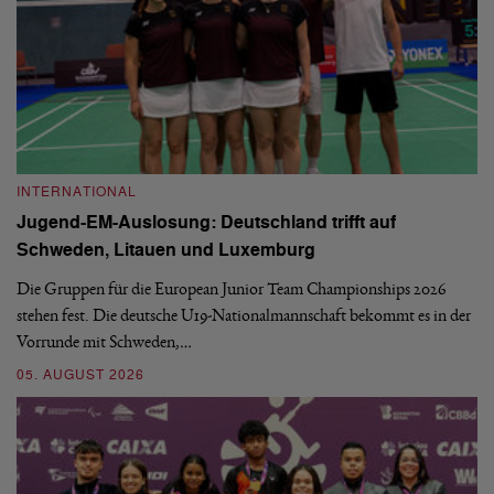
INTERNATIONAL
I
Jugend-EM-Auslosung: Deutschland trifft auf
B
Schweden, Litauen und Luxemburg
S
Die Gruppen für die European Junior Team Championships 2026
De
stehen fest. Die deutsche U19-Nationalmannschaft bekommt es in der
ve
Vorrunde mit Schweden,…
gr
05. AUGUST 2026
03