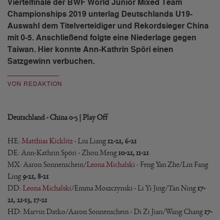
Viertelfinale der BWF World Junior Mixed Team
Championships 2019 unterlag Deutschlands U19-
Auswahl dem Titelverteidiger und Rekordsieger China
mit 0-5. Anschließend folgte eine Niederlage gegen
Taiwan. Hier konnte Ann-Kathrin Spöri einen
Satzgewinn verbuchen.
VON REDAKTION
Deutschland - China 0-5 | Play Off
HE:
Matthias Kicklitz
- Liu Liang
12-21, 6-21
DE: Ann-Kathrin Spöri - Zhou Meng
10-21, 11-21
MX: Aaron Sonnenschein/
Leona Michalski
- Feng Yan Zhe/Lin Fang
Ling
9-21, 8-21
DD:
Leona Michalski
/Emma Moszczynski - Li Yi Jing/Tan Ning
17-
21, 21-13, 17-21
HD: Marvin Datko/Aaron Sonnenschein - Di Zi Jian/Wang Chang
17-