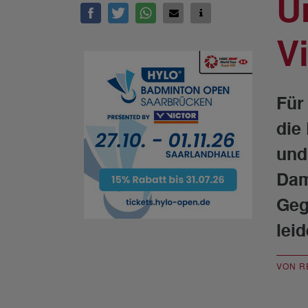
U
Vi
Für
die
und
Dam
Geg
lei
VON R