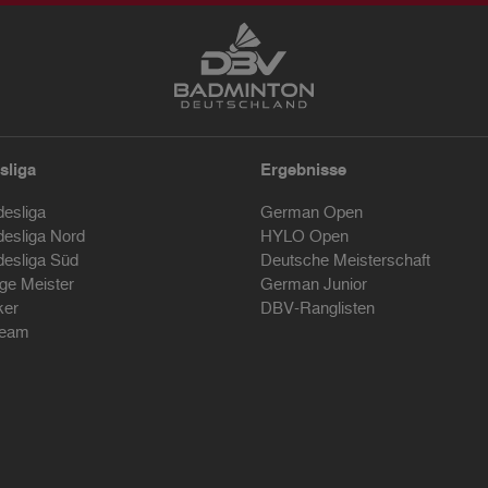
sliga
Ergebnisse
desliga
German Open
desliga Nord
HYLO Open
desliga Süd
Deutsche Meisterschaft
ige Meister
German Junior
ker
DBV-Ranglisten
ream