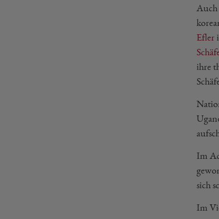
Auch 
korea
Efler
i
Schäf
ihre 
Schäf
Natio
Ugand
aufsch
Im Ac
gewon
sich s
Im Vie