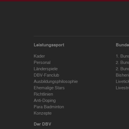
Leistungssport
Bunde
Kader
1. Bun
Personal
2. Bun
Länderspiele
2. Bun
DBV-Fanclub
Bisher
Ausbildungsphilosophie
Livetic
Ehemalige Stars
Livest
Richtlinien
Anti-Doping
Para Badminton
Konzepte
Der DBV