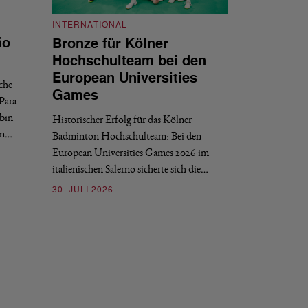
INTERNATIONAL
INTERNATIONAL
ão
Bronze für Kölner
BWF-Kalend
Hochschulteam bei den
Zählweise, 
European Universities
sche
Der Weltverband BW
Games
Para
2028 veröffentlich
bin
Historischer Erfolg für das Kölner
Finals. Zwei grun
en…
Badminton Hochschulteam: Bei den
03. JULI 2026
European Universities Games 2026 im
italienischen Salerno sicherte sich die…
30. JULI 2026