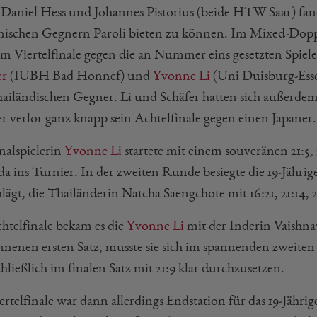
Daniel Hess und Johannes Pistorius (beide HTW Saar) fan
nischen Gegnern Paroli bieten zu können. Im Mixed-Dopp
m Viertelfinale gegen die an Nummer eins gesetzten Spiele
er
(IUBH Bad Honnef) und
Yvonne Li
(Uni Duisburg-Esse
thailändischen Gegner. Li und Schäfer hatten sich außerdem
er verlor ganz knapp sein Achtelfinale gegen einen Japaner.
nalspielerin
Yvonne Li
startete mit einem souveränen 21:5,
a ins Turnier. In der zweiten Runde besiegte die 19-Jähri
lägt, die Thailänderin Natcha Saengchote mit 16:21, 21:14, 2
htelfinale bekam es die
Yvonne Li
mit der Inderin Vaishna
nenen ersten Satz, musste sie sich im spannenden zweiten
chließlich im finalen Satz mit 21:9 klar durchzusetzen.
rtelfinale war dann allerdings Endstation für das 19-Jährig