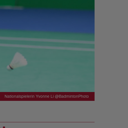
Nationalspielerin Yvonne Li @BadmintonPhoto