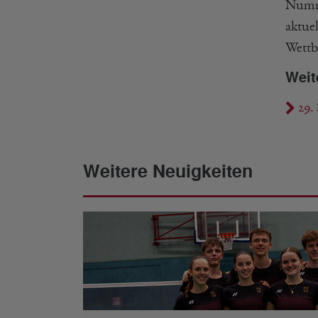
Numme
aktue
Wettb
Weit
29.
Weitere Neuigkeiten