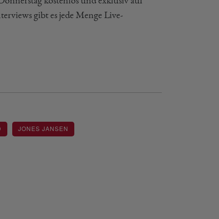
Donnerstag kostenlos und exklusiv auf
terviews gibt es jede Menge Live-
D
JONES JANSEN