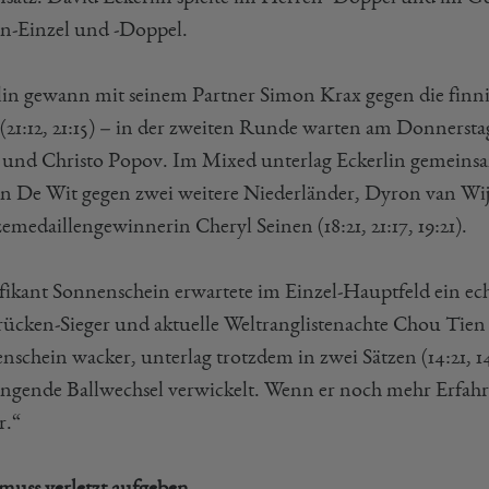
n-Einzel und -Doppel.
lin gewann mit seinem Partner Simon Krax gegen die finn
i (21:12, 21:15) – in der zweiten Runde warten am Donnerst
und Christo Popov. Im Mixed unterlag Eckerlin gemeinsam
en De Wit gegen zwei weitere Niederländer, Dyron van Wij
medaillengewinnerin Cheryl Seinen (18:21, 21:17, 19:21).
fikant Sonnenschein erwartete im Einzel-Hauptfeld ein ech
rücken-Sieger und aktuelle Weltranglistenachte Chou Tien
schein wacker, unterlag trotzdem in zwei Sätzen (14:21, 14
engende Ballwechsel verwickelt. Wenn er noch mehr Erfahru
r.“
muss verletzt aufgeben