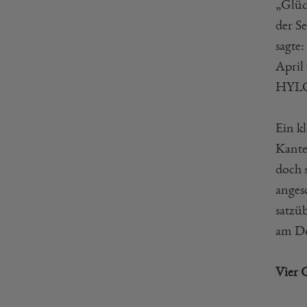
„Glüc
der S
sagte
April 
HYLO 
Ein k
Kante
doch 
anges
satzüb
am Do
Vier 