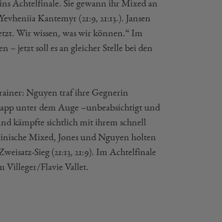
ns Achtelfinale. Sie gewann ihr Mixed an
evheniia Kantemyr (21:9, 21:13.). Jansen
etzt. Wir wissen, was wir können.“ Im
 jetzt soll es an gleicher Stelle bei den
rainer: Nguyen traf ihre Gegnerin
knapp unter dem Auge –unbeabsichtigt und
nd kämpfte sichtlich mit ihrem schnell
ainische Mixed, Jones und Nguyen holten
eisatz-Sieg (21:13, 21:9). Im Achtelfinale
Villeger/Flavie Vallet.