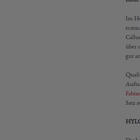
Im He
erstm
Callu
über 
gut a
Quali
Aufta
Fabia
Satz 
HYLO 