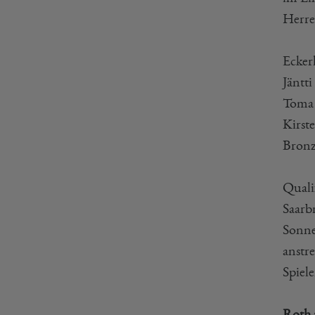
Herre
Ecker
Jäntt
Toma 
Kirst
Bronze
Quali
Saarb
Sonnen
anstr
Spiele
Roth 