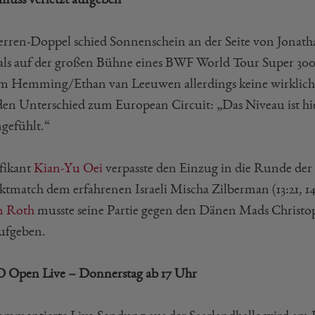
rren-Doppel schied Sonnenschein an der Seite von Jonatha
als auf der großen Bühne eines BWF World Tour Super 300 
m Hemming/Ethan van Leeuwen allerdings keine wirkliche C
den Unterschied zum European Circuit: „Das Niveau ist hier 
ngefühlt.“
fikant
Kian-Yu Oei
verpasste den Einzug in die Runde der b
ktmatch dem erfahrenen Israeli Mischa Zilberman (13:21, 
n Roth
musste seine Partie gegen den Dänen Mads Christop
aufgeben.
Open Live – Donnerstag ab 17 Uhr