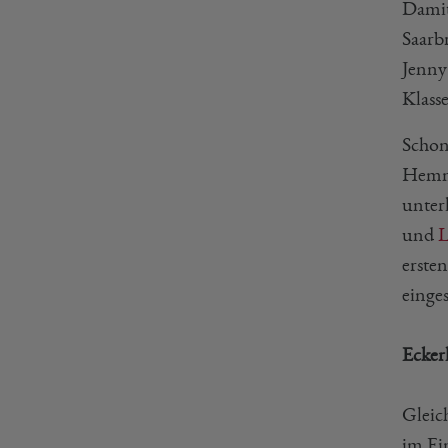
Damit
Saarb
Jenny 
Klasse
Schon
Hemmi
unterl
und
L
ersten
einge
Ecker
Gleic
im Ei