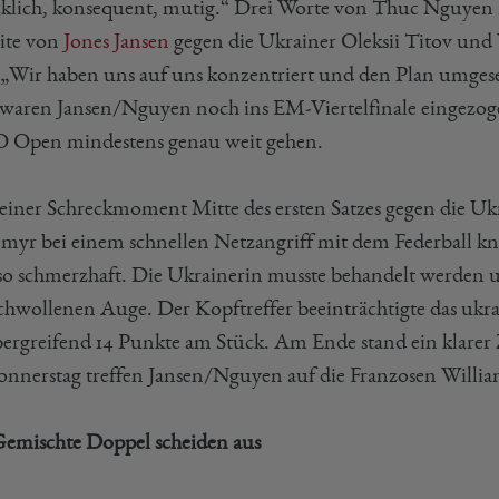
klich, konsequent, mutig.“ Drei Worte von Thuc Nguyen i
eite von
Jones Jansen
gegen die Ukrainer Oleksii Titov und Y
: „Wir haben uns auf uns konzentriert und den Plan umges
waren Jansen/Nguyen noch ins EM-Viertelfinale eingezogen –
Open mindestens genau weit gehen.
leiner Schreckmoment Mitte des ersten Satzes gegen die Uk
myr bei einem schnellen Netzangriff mit dem Federball 
so schmerzhaft. Die Ukrainerin musste behandelt werden u
chwollenen Auge. Der Kopftreffer beeinträchtigte das ukr
ergreifend 14 Punkte am Stück. Am Ende stand ein klarer Zw
nnerstag treffen Jansen/Nguyen auf die Franzosen William 
Gemischte Doppel scheiden aus