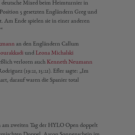
ene deutsche Mixed beim Heimturnier in
Position 5 gesetzten Engländern Greg und
ut. Am Ende spielen sie in einer anderen
.“
lkmann
an den Engländern Callum
Bourakkadi
und
Leona Michalski
ießlich verloren auch
Kenneth Neumann
riguez (19:21, 15:21). Efler sagte: „Im
hart, darauf waren die Spanier total
en am zweiten Tag der HYLO Open doppelt
 Gemischten Doppel, Aaron Sonnenschein im