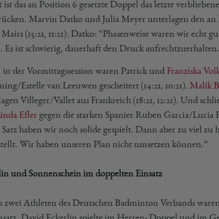
 ist das an Position 6 gesetzte Doppel das letzte verblieb
rücken. Marvin Datko und Julia Meyer unterlagen den an 
Mairs (15:21, 11:21). Datko: “Phasenweise waren wir echt g
. Es ist schwierig, dauerhaft den Druck aufrechtzuerhalten
 in der Vormittagssession waren Patrick und
Franziska Vo
ng/Estelle van Leeuwen gescheitert (14:21, 10:21).
Malik 
agen Villeger/Vallet aus Frankreich (18:21, 12:21). Und schl
inda Efler
gegen die starken Spanier Ruben Garcia/Lucia Rod
 Satz haben wir noch solide gespielt. Dann aber zu viel zu 
stellt. Wir haben unseren Plan nicht umsetzen können.“
lin und Sonnenschein im doppelten Einsatz
h zwei Athleten des Deutschen Badminton Verbands war
nsatz. David Eckerlin spielte im Herren- Doppel und im