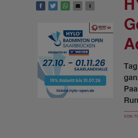
H
G
A
Tag
gan
Paa
Run
VON T