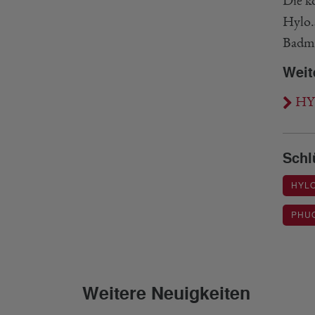
Die k
Hylo.
Badmi
Weit
HYL
Schl
HYL
PHU
Weitere Neuigkeiten