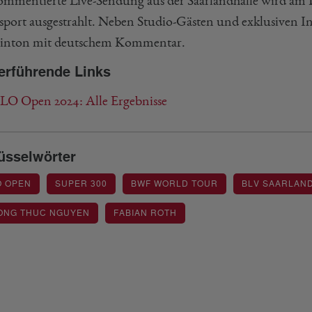
ommentierte Live-Sendung aus der Saarlandhalle wird am 
sport ausgestrahlt. Neben Studio-Gästen und exklusiven In
nton mit deutschem Kommentar.
erführende Links
O Open 2024: Alle Ergebnisse
üsselwörter
O OPEN
SUPER 300
BWF WORLD TOUR
BLV SAARLAN
ONG THUC NGUYEN
FABIAN ROTH