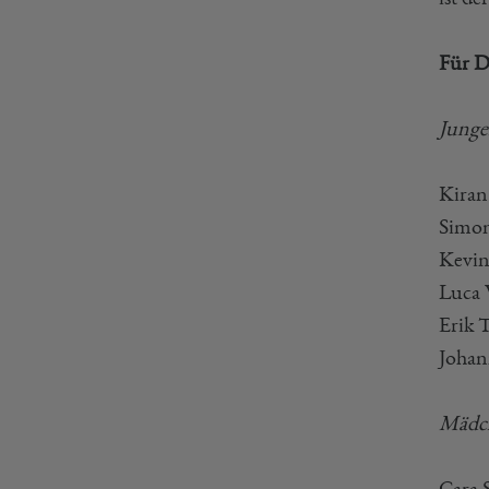
Für D
Jung
Kiran
Simon
Kevin
Luca 
Erik 
Johan
Mädc
Cara 