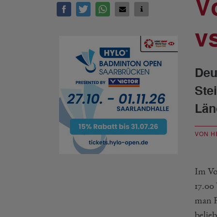
V
v
Deu
Ste
Län
VON H
Im Vo
17.00 
man F
belie