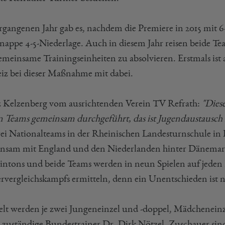
rgangenen Jahr gab es, nachdem die Premiere in 2015 mit 
knappe 4-5-Niederlage. Auch in diesem Jahr reisen beide Te
gemeinsame Trainingseinheiten zu absolvieren. Erstmals is
iz bei dieser Maßnahme mit dabei.
 Kelzenberg vom ausrichtenden Verein TV Refrath:
"Dies
n Teams gemeinsam durchgeführt, das ist Jugendaustausch 
drei Nationalteams in der Rheinischen Landesturnschule in
nsam mit England und den Niederlanden hinter Dänemark
ntons und beide Teams werden in neun Spielen auf jeden Fa
rvergleichskampfs ermitteln, denn ein Unentschieden ist n
elt werden je zwei Jungeneinzel und -doppel, Mädcheneinz
r zuständige Bundestrainer Dr. Dirk Nötzel. Zuschauer sind 