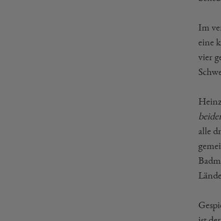
Im ve
eine 
vier 
Schwe
Heinz
beide
alle 
gemei
Badmi
Lände
Gespi
ist de