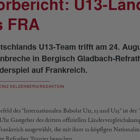
orbericht: U13-Län
s FRA
tschlands U13-Team trifft am 24. Augu
inbreche in Bergisch Gladbach-Refrath
derspiel auf Frankreich.
EINZ KELZENBERG/REDAKTION
rfeld des "Internationalen Babolat U11, 13 und U15" ist de
Uhr Gastgeber des dritten offiziellen Ländervergleichskamp
rankreich ausgewählt, die mit ihrer 12-köpfigen National
bte Refrather Turnier besuchen.