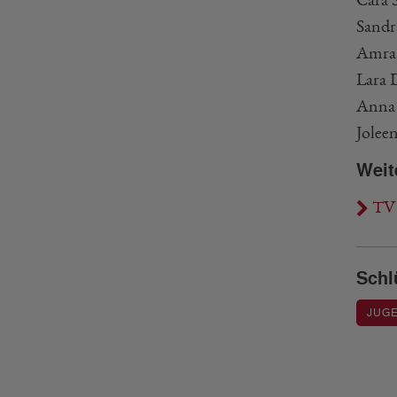
Sandr
Amra 
Lara 
Anna 
Joleen
Weit
TV R
Schl
JUG