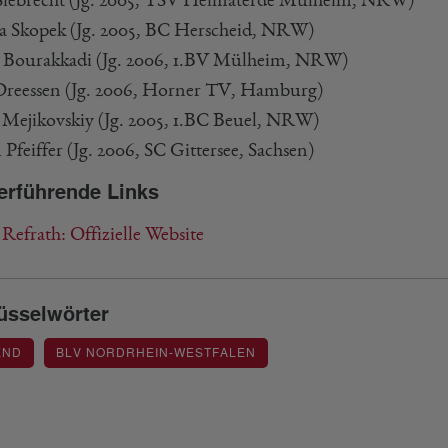
a Skopek (Jg. 2005, BC Herscheid, NRW)
Bourakkadi (Jg. 2006, 1.BV Mülheim, NRW)
Dreessen (Jg. 2006, Horner TV, Hamburg)
Mejikovskiy (Jg. 2005, 1.BC Beuel, NRW)
 Pfeiffer (Jg. 2006, SC Gittersee, Sachsen)
erführende Links
efrath: Offizielle Website
üsselwörter
END
BLV NORDRHEIN-WESTFALEN