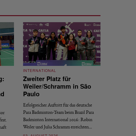
INTERNATIONAL
g:
Zweiter Platz für
INTERNATIONAL
Weiler/Schramm in São
Bronze für 
nd
Paulo
den Europea
Erfolgreicher Auftritt für das deutsche
Historischer Erfol
Para Badminton-Team beim Brazil Para
ior
Bei den European U
Badminton International 2026: Robin
est.
Salerno sicherte sic
Weiler und Julia Schramm erreichten…
haft
30. JULI 2026