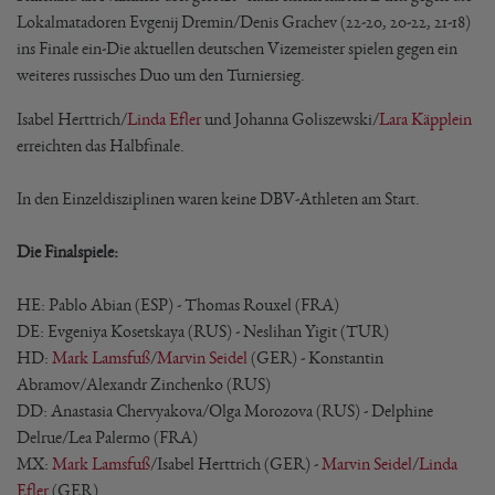
Lokalmatadoren Evgenij Dremin/Denis Grachev (22-20, 20-22, 21-18)
ins Finale ein-Die aktuellen deutschen Vizemeister spielen gegen ein
weiteres russisches Duo um den Turniersieg.
Isabel Herttrich/
Linda Efler
und Johanna Goliszewski/
Lara Käpplein
erreichten das Halbfinale.
In den Einzeldisziplinen waren keine DBV-Athleten am Start.
Die Finalspiele:
HE: Pablo Abian (ESP) - Thomas Rouxel (FRA)
DE: Evgeniya Kosetskaya (RUS) - Neslihan Yigit (TUR)
HD:
Mark Lamsfuß
/
Marvin Seidel
(GER) - Konstantin
Abramov/Alexandr Zinchenko (RUS)
DD: Anastasia Chervyakova/Olga Morozova (RUS) - Delphine
Delrue/Lea Palermo (FRA)
MX:
Mark Lamsfuß
/Isabel Herttrich (GER) -
Marvin Seidel
/
Linda
Efler
(GER)