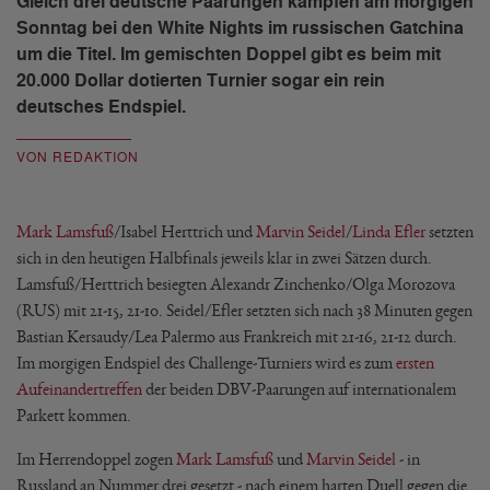
Gleich drei deutsche Paarungen kämpfen am morgigen
Sonntag bei den White Nights im russischen Gatchina
um die Titel. Im gemischten Doppel gibt es beim mit
20.000 Dollar dotierten Turnier sogar ein rein
deutsches Endspiel.
VON REDAKTION
Mark Lamsfuß
/Isabel Herttrich und
Marvin Seidel
/
Linda Efler
setzten
sich in den heutigen Halbfinals jeweils klar in zwei Sätzen durch.
Lamsfuß/Herttrich besiegten Alexandr Zinchenko/Olga Morozova
(RUS) mit 21-15, 21-10. Seidel/Efler setzten sich nach 38 Minuten gegen
Bastian Kersaudy/Lea Palermo aus Frankreich mit 21-16, 21-12 durch.
Im morgigen Endspiel des Challenge-Turniers wird es zum
ersten
Aufeinandertreffen
der beiden DBV-Paarungen auf internationalem
Parkett kommen.
Im Herrendoppel zogen
Mark Lamsfuß
und
Marvin Seidel
- in
Russland an Nummer drei gesetzt - nach einem harten Duell gegen die