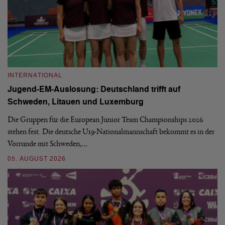
INTERNATIONAL
I
Jugend-EM-Auslosung: Deutschland trifft auf
B
Schweden, Litauen und Luxemburg
S
Die Gruppen für die European Junior Team Championships 2026
De
stehen fest. Die deutsche U19-Nationalmannschaft bekommt es in der
ve
Vorrunde mit Schweden,…
gr
05. AUGUST 2026
03