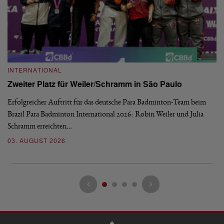
INTERNATIONAL
I
Zweiter Platz für Weiler/Schramm in São Paulo
D
Erfolgreicher Auftritt für das deutsche Para Badminton-Team beim
Di
Brazil Para Badminton International 2026: Robin Weiler und Julia
de
Schramm erreichten…
Gl
03. AUGUST 2026
28