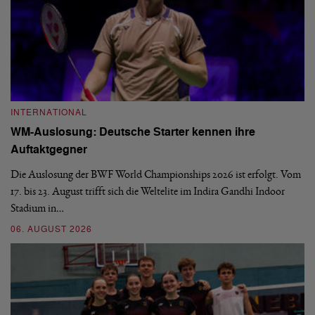
INTERNATIONAL
I
WM-Auslosung: Deutsche Starter kennen ihre
B
Auftaktgegner
U
d
Die Auslosung der BWF World Championships 2026 ist erfolgt. Vom
Hi
17. bis 23. August trifft sich die Weltelite im Indira Gandhi Indoor
de
Stadium in…
si
06. AUGUST 2026
30