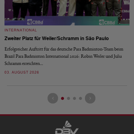
INTERNATIONAL
I
Zweiter Platz für Weiler/Schramm in São Paulo
D
Erfolgreicher Auftritt für das deutsche Para Badminton-Team beim
Di
Brazil Para Badminton International 2026: Robin Weiler und Julia
de
Schramm erreichten…
Gl
03. AUGUST 2026
28