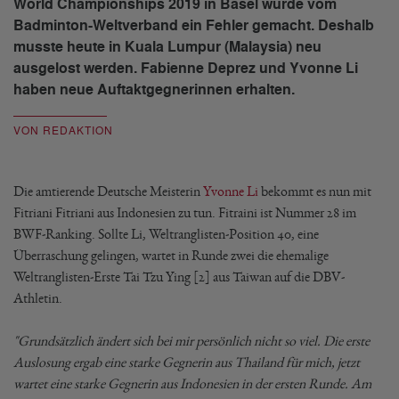
World Championships 2019 in Basel wurde vom
Badminton-Weltverband ein Fehler gemacht. Deshalb
musste heute in Kuala Lumpur (Malaysia) neu
ausgelost werden. Fabienne Deprez und Yvonne Li
haben neue Auftaktgegnerinnen erhalten.
VON REDAKTION
Die amtierende Deutsche Meisterin
Yvonne Li
bekommt es nun mit
Fitriani Fitriani aus Indonesien zu tun. Fitraini ist Nummer 28 im
BWF-Ranking. Sollte Li, Weltranglisten-Position 40, eine
Überraschung gelingen, wartet in Runde zwei die ehemalige
Weltranglisten-Erste Tai Tzu Ying [2] aus Taiwan auf die DBV-
Athletin.
"Grundsätzlich ändert sich bei mir persönlich nicht so viel. Die erste
Auslosung ergab eine starke Gegnerin aus Thailand für mich, jetzt
wartet eine starke Gegnerin aus Indonesien in der ersten Runde. Am