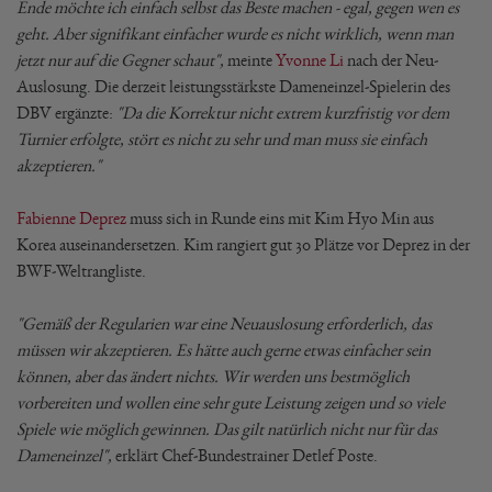
Ende möchte ich einfach selbst das Beste machen - egal, gegen wen es
geht. Aber signifikant einfacher wurde es nicht wirklich, wenn man
jetzt nur auf die Gegner schaut",
meinte
Yvonne Li
nach der Neu-
Auslosung. Die derzeit leistungsstärkste Dameneinzel-Spielerin des
DBV ergänzte:
"Da die Korrektur nicht extrem kurzfristig vor dem
Turnier erfolgte, stört es nicht zu sehr und man muss sie einfach
akzeptieren."
Fabienne Deprez
muss sich in Runde eins mit Kim Hyo Min aus
Korea auseinandersetzen. Kim rangiert gut 30 Plätze vor Deprez in der
BWF-Weltrangliste.
"Gemäß der Regularien war eine Neuauslosung erforderlich, das
müssen wir akzeptieren. Es hätte auch gerne etwas einfacher sein
können, aber das ändert nichts. Wir werden uns bestmöglich
vorbereiten und wollen eine sehr gute Leistung zeigen und so viele
Spiele wie möglich gewinnen. Das gilt natürlich nicht nur für das
Dameneinzel",
erklärt Chef-Bundestrainer Detlef Poste.