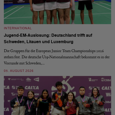
INTERNATIONAL
I
Jugend-EM-Auslosung: Deutschland trifft auf
B
Schweden, Litauen und Luxemburg
S
Die Gruppen für die European Junior Team Championships 2026
De
stehen fest. Die deutsche U19-Nationalmannschaft bekommt es in der
ve
Vorrunde mit Schweden,…
gr
05. AUGUST 2026
03