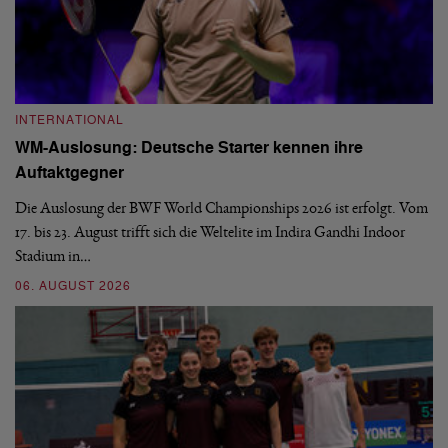
INTERNATIONAL
I
WM-Auslosung: Deutsche Starter kennen ihre
B
Auftaktgegner
U
d
Die Auslosung der BWF World Championships 2026 ist erfolgt. Vom
Hi
17. bis 23. August trifft sich die Weltelite im Indira Gandhi Indoor
de
Stadium in…
si
06. AUGUST 2026
30