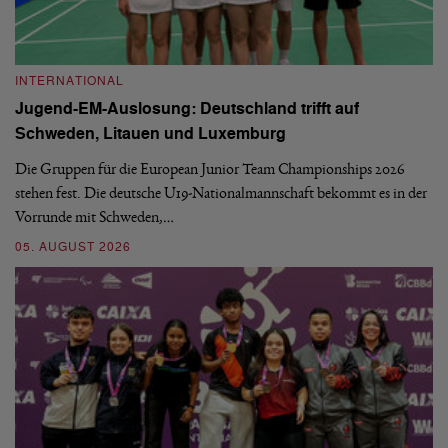
INTERNATIONAL
I
Jugend-EM-Auslosung: Deutschland trifft auf
B
Schweden, Litauen und Luxemburg
S
Die Gruppen für die European Junior Team Championships 2026
De
stehen fest. Die deutsche U19-Nationalmannschaft bekommt es in der
ve
Vorrunde mit Schweden,…
gr
05. AUGUST 2026
03