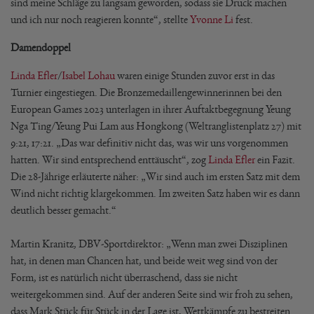
sind meine Schläge zu langsam geworden, sodass sie Druck machen
und ich nur noch reagieren konnte“, stellte
Yvonne Li
fest.
Damendoppel
Linda Efler
/
Isabel Lohau
waren einige Stunden zuvor erst in das
Turnier eingestiegen. Die Bronzemedaillengewinnerinnen bei den
European Games 2023 unterlagen in ihrer Auftaktbegegnung Yeung
Nga Ting/Yeung Pui Lam aus Hongkong (Weltranglistenplatz 27) mit
9:21, 17:21. „Das war definitiv nicht das, was wir uns vorgenommen
hatten. Wir sind entsprechend enttäuscht“, zog
Linda Efler
ein Fazit.
Die 28-Jährige erläuterte näher: „Wir sind auch im ersten Satz mit dem
Wind nicht richtig klargekommen. Im zweiten Satz haben wir es dann
deutlich besser gemacht.“
Martin Kranitz, DBV-Sportdirektor: „Wenn man zwei Disziplinen
hat, in denen man Chancen hat, und beide weit weg sind von der
Form, ist es natürlich nicht überraschend, dass sie nicht
weitergekommen sind. Auf der anderen Seite sind wir froh zu sehen,
dass Mark Stück für Stück in der Lage ist, Wettkämpfe zu bestreiten.