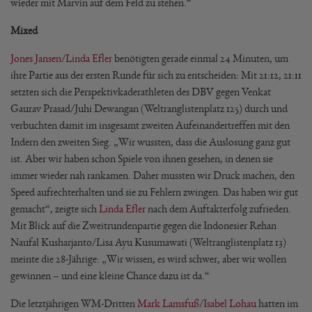
wieder mit Marvin auf dem Feld zu stehen.“
Mixed
Jones Jansen
/
Linda Efler
benötigten gerade einmal 24 Minuten, um
ihre Partie aus der ersten Runde für sich zu entscheiden: Mit 21:12, 21:11
setzten sich die Perspektivkaderathleten des DBV gegen Venkat
Gaurav Prasad/Juhi Dewangan (Weltranglistenplatz 125) durch und
verbuchten damit im insgesamt zweiten Aufeinandertreffen mit den
Indern den zweiten Sieg. „Wir wussten, dass die Auslosung ganz gut
ist. Aber wir haben schon Spiele von ihnen gesehen, in denen sie
immer wieder nah rankamen. Daher mussten wir Druck machen, den
Speed aufrechterhalten und sie zu Fehlern zwingen. Das haben wir gut
gemacht“, zeigte sich
Linda Efler
nach dem Auftakterfolg zufrieden.
Mit Blick auf die Zweitrundenpartie gegen die Indonesier Rehan
Naufal Kusharjanto/Lisa Ayu Kusumawati (Weltranglistenplatz 13)
meinte die 28-Jährige: „Wir wissen, es wird schwer, aber wir wollen
gewinnen – und eine kleine Chance dazu ist da.“
Die letztjährigen WM-Dritten
Mark Lamsfuß
/
Isabel Lohau
hatten im