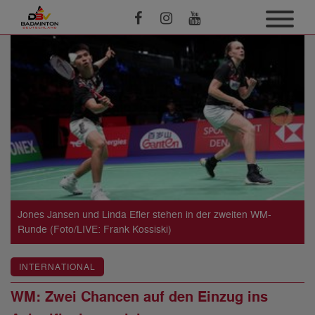
Jones Jansen und Linda Efler stehen in der zweiten WM-
Runde (Foto/LIVE: Frank Kossiski)
INTERNATIONAL
WM: Zwei Chancen auf den Einzug ins