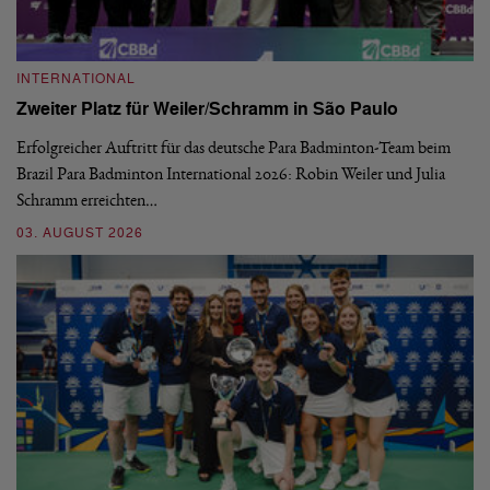
INTERNATIONAL
I
Zweiter Platz für Weiler/Schramm in São Paulo
D
Erfolgreicher Auftritt für das deutsche Para Badminton-Team beim
Di
Brazil Para Badminton International 2026: Robin Weiler und Julia
de
Schramm erreichten…
Gl
03. AUGUST 2026
28