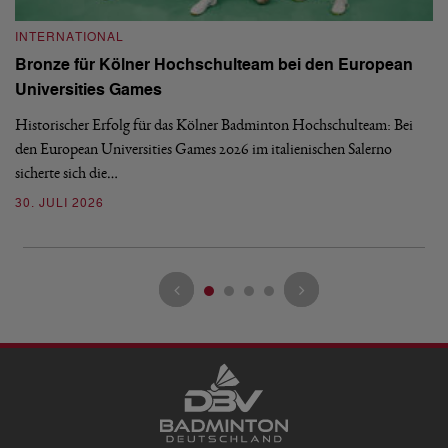
INTERNATIONAL
I
Bronze für Kölner Hochschulteam bei den European
N
Universities Games
i
Historischer Erfolg für das Kölner Badminton Hochschulteam: Bei
Me
den European Universities Games 2026 im italienischen Salerno
Tu
sicherte sich die…
ke
30. JULI 2026
23