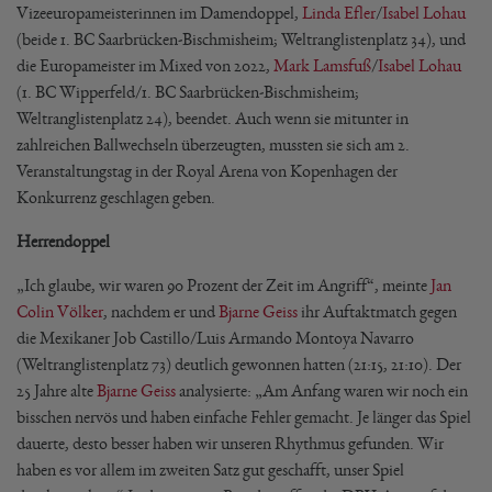
Vizeeuropameisterinnen im Damendoppel,
Linda Efler
/
Isabel Lohau
(beide 1. BC Saarbrücken-Bischmisheim; Weltranglistenplatz 34), und
die Europameister im Mixed von 2022,
Mark Lamsfuß
/
Isabel Lohau
(1. BC Wipperfeld/1. BC Saarbrücken-Bischmisheim;
Weltranglistenplatz 24), beendet. Auch wenn sie mitunter in
zahlreichen Ballwechseln überzeugten, mussten sie sich am 2.
Veranstaltungstag in der Royal Arena von Kopenhagen der
Konkurrenz geschlagen geben.
Herrendoppel
„Ich glaube, wir waren 90 Prozent der Zeit im Angriff“, meinte
Jan
Colin Völker
, nachdem er und
Bjarne Geiss
ihr Auftaktmatch gegen
die Mexikaner Job Castillo/Luis Armando Montoya Navarro
(Weltranglistenplatz 73) deutlich gewonnen hatten (21:15, 21:10). Der
25 Jahre alte
Bjarne Geiss
analysierte: „Am Anfang waren wir noch ein
bisschen nervös und haben einfache Fehler gemacht. Je länger das Spiel
dauerte, desto besser haben wir unseren Rhythmus gefunden. Wir
haben es vor allem im zweiten Satz gut geschafft, unser Spiel