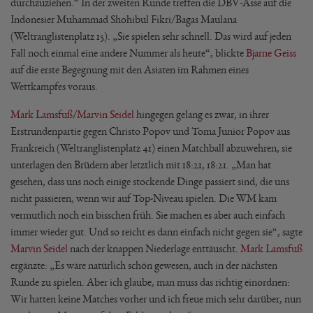
durchzuziehen.“ In der zweiten Runde treffen die DBV-Asse auf die
Indonesier Muhammad Shohibul Fikri/Bagas Maulana
(Weltranglistenplatz 15). „Sie spielen sehr schnell. Das wird auf jeden
Fall noch einmal eine andere Nummer als heute“, blickte
Bjarne Geiss
auf die erste Begegnung mit den Asiaten im Rahmen eines
Wettkampfes voraus.
Mark Lamsfuß
/
Marvin Seidel
hingegen gelang es zwar, in ihrer
Erstrundenpartie gegen Christo Popov und Toma Junior Popov aus
Frankreich (Weltranglistenplatz 41) einen Matchball abzuwehren, sie
unterlagen den Brüdern aber letztlich mit 18:21, 18:21. „Man hat
gesehen, dass uns noch einige stockende Dinge passiert sind, die uns
nicht passieren, wenn wir auf Top-Niveau spielen. Die WM kam
vermutlich noch ein bisschen früh. Sie machen es aber auch einfach
immer wieder gut. Und so reicht es dann einfach nicht gegen sie“, sagte
Marvin Seidel
nach der knappen Niederlage enttäuscht.
Mark Lamsfuß
ergänzte: „Es wäre natürlich schön gewesen, auch in der nächsten
Runde zu spielen. Aber ich glaube, man muss das richtig einordnen:
Wir hatten keine Matches vorher und ich freue mich sehr darüber, nun