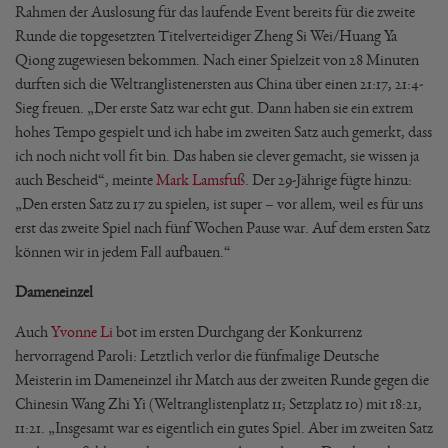
Rahmen der Auslosung für das laufende Event bereits für die zweite
Runde die topgesetzten Titelverteidiger Zheng Si Wei/Huang Ya
Qiong zugewiesen bekommen. Nach einer Spielzeit von 28 Minuten
durften sich die Weltranglistenersten aus China über einen 21:17, 21:4-
Sieg freuen. „Der erste Satz war echt gut. Dann haben sie ein extrem
hohes Tempo gespielt und ich habe im zweiten Satz auch gemerkt, dass
ich noch nicht voll fit bin. Das haben sie clever gemacht, sie wissen ja
auch Bescheid“, meinte
Mark Lamsfuß
. Der 29-Jährige fügte hinzu:
„Den ersten Satz zu 17 zu spielen, ist super – vor allem, weil es für uns
erst das zweite Spiel nach fünf Wochen Pause war. Auf dem ersten Satz
können wir in jedem Fall aufbauen.“
Dameneinzel
Auch
Yvonne Li
bot im ersten Durchgang der Konkurrenz
hervorragend Paroli: Letztlich verlor die fünfmalige Deutsche
Meisterin im Dameneinzel ihr Match aus der zweiten Runde gegen die
Chinesin Wang Zhi Yi (Weltranglistenplatz 11; Setzplatz 10) mit 18:21,
11:21. „Insgesamt war es eigentlich ein gutes Spiel. Aber im zweiten Satz