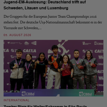
Jugend-EM-Auslosung: Deutschland trifft auf
B
Schweden, Litauen und Luxemburg
S
Die Gruppen für die European Junior Team Championships 2026
De
stehen fest. Die deutsche U19-Nationalmannschaft bekommt es in der
ve
Vorrunde mit Schweden,…
gr
05. AUGUST 2026
03
INTERNATIONAL
I