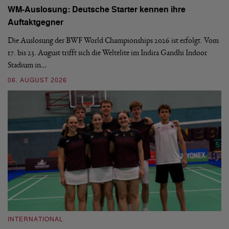
WM-Auslosung: Deutsche Starter kennen ihre
B
Auftaktgegner
U
d
Die Auslosung der BWF World Championships 2026 ist erfolgt. Vom
Hi
17. bis 23. August trifft sich die Weltelite im Indira Gandhi Indoor
de
Stadium in…
si
06. AUGUST 2026
30
INTERNATIONAL
I