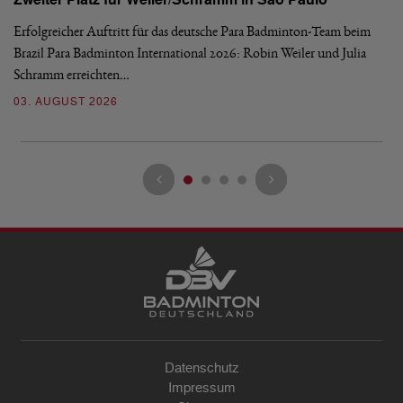
Zweiter Platz für Weiler/Schramm in São Paulo
D
Erfolgreicher Auftritt für das deutsche Para Badminton-Team beim
Di
Brazil Para Badminton International 2026: Robin Weiler und Julia
de
Schramm erreichten…
Gl
03. AUGUST 2026
28
Datenschutz
Impressum