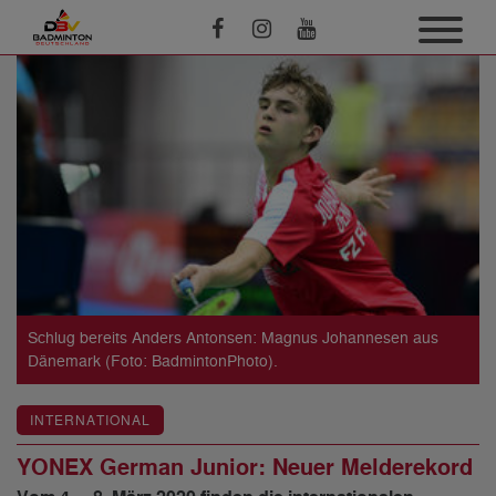
Schlug bereits Anders Antonsen: Magnus Johannesen aus
Dänemark (Foto: BadmintonPhoto).
INTERNATIONAL
YONEX German Junior: Neuer Melderekord