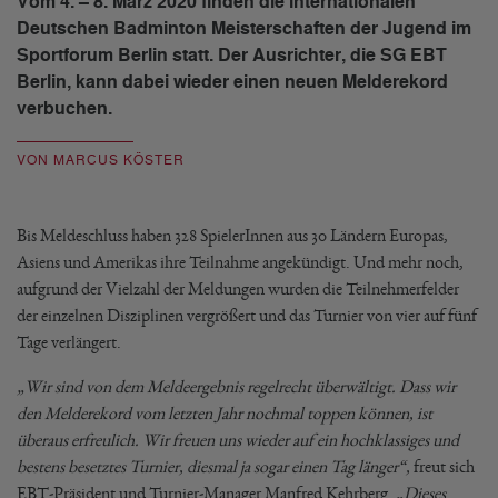
Vom 4. – 8. März 2020 finden die internationalen
Deutschen Badminton Meisterschaften der Jugend im
Sportforum Berlin statt. Der Ausrichter, die SG EBT
Berlin, kann dabei wieder einen neuen Melderekord
verbuchen.
VON MARCUS KÖSTER
Bis Meldeschluss haben 328 SpielerInnen aus 30 Ländern Europas,
Asiens und Amerikas ihre Teilnahme angekündigt. Und mehr noch,
aufgrund der Vielzahl der Meldungen wurden die Teilnehmerfelder
der einzelnen Disziplinen vergrößert und das Turnier von vier auf fünf
Tage verlängert.
„Wir sind von dem Meldeergebnis regelrecht überwältigt. Dass wir
den Melderekord vom letzten Jahr nochmal toppen können, ist
überaus erfreulich. Wir freuen uns wieder auf ein hochklassiges und
bestens besetztes Turnier, diesmal ja sogar einen Tag länger“,
freut sich
EBT-Präsident und Turnier-Manager Manfred Kehrberg.
„Dieses