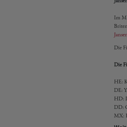
Janse
Im Mi
Brite
Janse
Die F
Die F
HE: K
DE: Y
HD: L
DD: C
MX: B