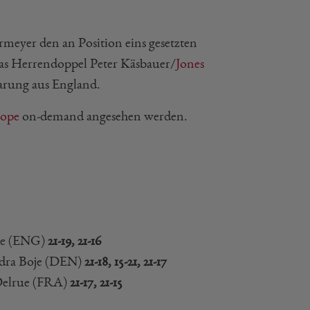
meyer den an Position eins gesetzten
 Das Herrendoppel Peter Käsbauer/
Jones
aarung aus England.
rope
on-demand angesehen werden.
ne (ENG)
21-19, 21-16
ndra Boje (DEN)
21-18, 15-21, 21-17
Delrue (FRA)
21-17, 21-15