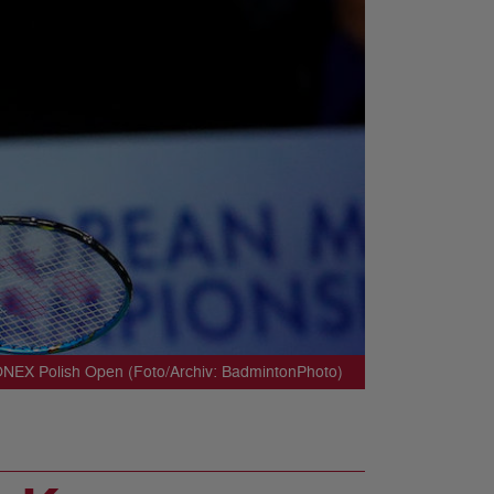
ONEX Polish Open (Foto/Archiv: BadmintonPhoto)