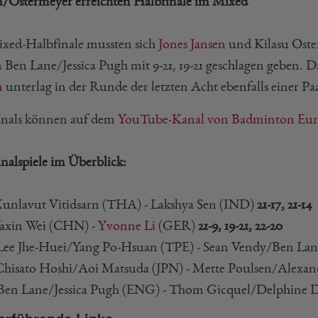
n/Ostermeyer erreichten Halbfinale im Mixed
xed-Halbfinale mussten sich
Jones Jansen
und Kilasu Oster
n Ben Lane/Jessica Pugh mit 9-21, 19-21 geschlagen geben.
n
unterlag in der Runde der letzten Acht ebenfalls einer P
inals können auf dem
YouTube-Kanal von Badminton Eu
inalspiele im Überblick:
unlavut Vitidsarn (THA) - Lakshya Sen (IND)
21-17, 21-14
axin Wei (CHN) -
Yvonne Li
(GER)
21-9, 19-21, 22-20
ee Jhe-Huei/Yang Po-Hsuan (TPE) - Sean Vendy/Ben La
hisato Hoshi/Aoi Matsuda (JPN) - Mette Poulsen/Alexa
en Lane/Jessica Pugh (ENG) - Thom Gicquel/Delphine 