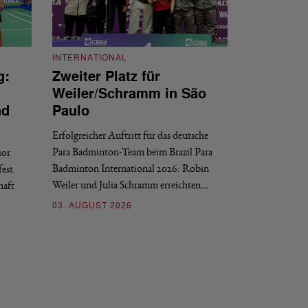
INTERNATIONAL
g:
Zweiter Platz für
INTERNATIONAL
Weiler/Schramm in São
Bronze für 
nd
Paulo
den Europea
Erfolgreicher Auftritt für das deutsche
Historischer Erfol
Para Badminton-Team beim Brazil Para
ior
Bei den European U
Badminton International 2026: Robin
est.
Salerno sicherte sic
Weiler und Julia Schramm erreichten…
haft
30. JULI 2026
03. AUGUST 2026