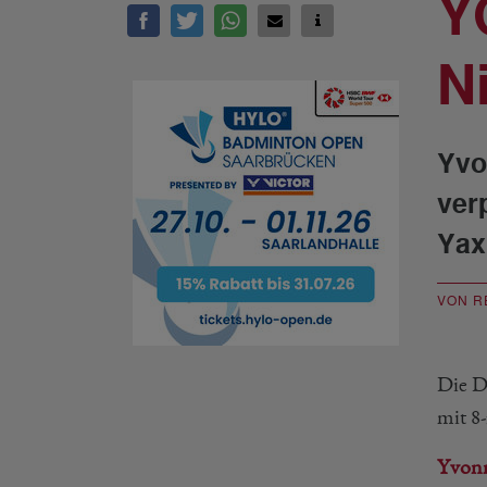
Y
N
Yvo
ver
Yax
VON R
Die D
mit 8-
Yvonn