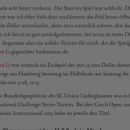
abe sehr bitter verloren. Der Start ins Spiel war schlecht. D
z war ich öfter früh dran und konnte das Feld besser öffne
che Fehler unterlaufen, dann ist es natürlich schwer, den 
e ich bei 16-20 gut zurückgekommen, bei 20-20 ist mein 
. Insgesamt aber ein solides Turnier für mich. An der Spie
e Li
gegenüber badminton.de.
e Li
war erstmals ins Endspiel der mit 25.000 Dollar do
hrige aus Hamburg bezwang im Halbfinale am Samstag die
än mit 21-18, 21-15.
ie Bundesligaspielerin des SC Union Lüdinghausen war es b
national Challenge/Series-Turnier. Bei den Czech Open 20
nian International 2015 holte sie jeweils den Titel.