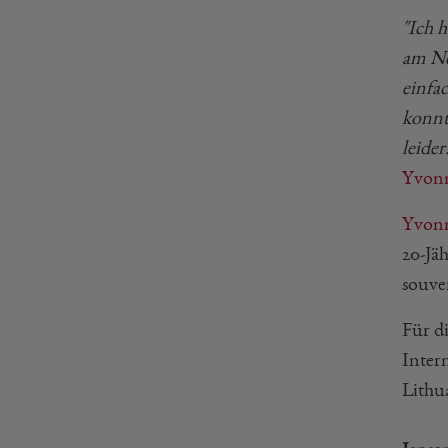
"Ich h
am Net
einfa
konnt
leider
Yvonn
Yvonn
20-Jä
souver
Für d
Inter
Lithua