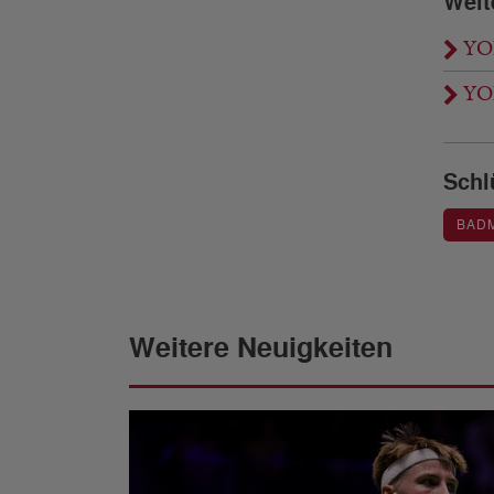
Weit
YON
YON
Schl
BAD
Weitere Neuigkeiten