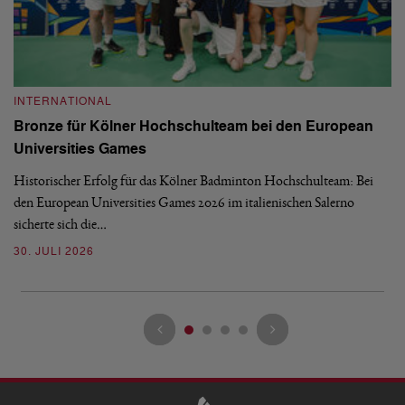
INTERNATIONAL
I
Bronze für Kölner Hochschulteam bei den European
N
Universities Games
i
Historischer Erfolg für das Kölner Badminton Hochschulteam: Bei
Me
den European Universities Games 2026 im italienischen Salerno
Tu
sicherte sich die…
ke
30. JULI 2026
23