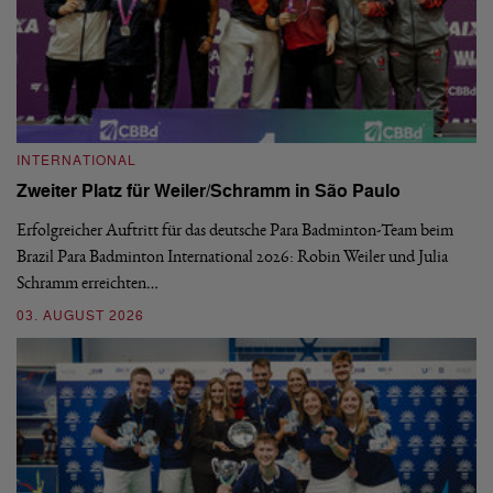
INTERNATIONAL
I
Zweiter Platz für Weiler/Schramm in São Paulo
D
Erfolgreicher Auftritt für das deutsche Para Badminton-Team beim
Di
Brazil Para Badminton International 2026: Robin Weiler und Julia
de
Schramm erreichten…
Gl
03. AUGUST 2026
28