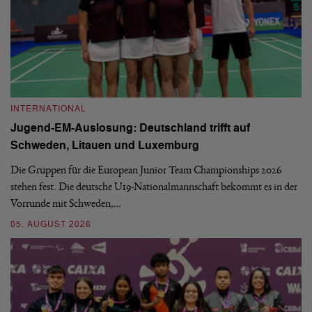
INTERNATIONAL
I
Jugend-EM-Auslosung: Deutschland trifft auf
B
Schweden, Litauen und Luxemburg
S
Die Gruppen für die European Junior Team Championships 2026
De
stehen fest. Die deutsche U19-Nationalmannschaft bekommt es in der
ve
Vorrunde mit Schweden,…
gr
05. AUGUST 2026
03