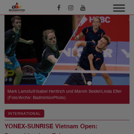
Mark Lamsfuß/Isabel Herttrich und Marvin Seidel/Linda Efler
(Foto/Archiv: BadmintonPhoto).
INTERNATIONAL
YONEX-SUNRISE Vietnam Open: