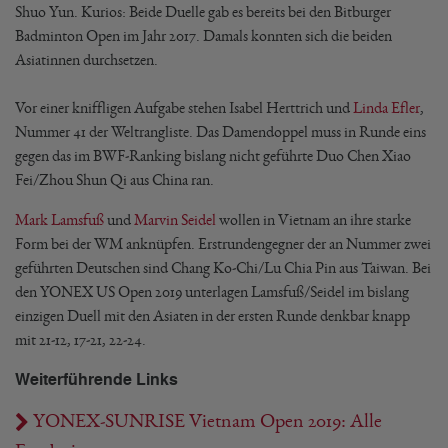
Shuo Yun. Kurios: Beide Duelle gab es bereits bei den Bitburger
Badminton Open im Jahr 2017. Damals konnten sich die beiden
Asiatinnen durchsetzen.
Vor einer kniffligen Aufgabe stehen Isabel Herttrich und
Linda Efler
,
Nummer 41 der Weltrangliste. Das Damendoppel muss in Runde eins
gegen das im BWF-Ranking bislang nicht geführte Duo Chen Xiao
Fei/Zhou Shun Qi aus China ran.
Mark Lamsfuß
und
Marvin Seidel
wollen in Vietnam an ihre starke
Form bei der WM anknüpfen. Erstrundengegner der an Nummer zwei
geführten Deutschen sind Chang Ko-Chi/Lu Chia Pin aus Taiwan. Bei
den YONEX US Open 2019 unterlagen Lamsfuß/Seidel im bislang
einzigen Duell mit den Asiaten in der ersten Runde denkbar knapp
mit 21-12, 17-21, 22-24.
Weiterführende Links
YONEX-SUNRISE Vietnam Open 2019: Alle