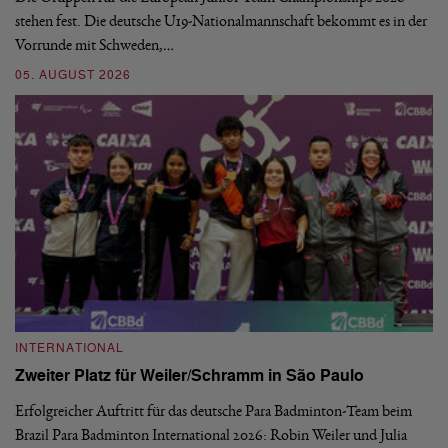
stehen fest. Die deutsche U19-Nationalmannschaft bekommt es in der
ve
Vorrunde mit Schweden,…
gr
05. AUGUST 2026
03
INTERNATIONAL
I
Zweiter Platz für Weiler/Schramm in São Paulo
D
Erfolgreicher Auftritt für das deutsche Para Badminton-Team beim
Di
Brazil Para Badminton International 2026: Robin Weiler und Julia
de