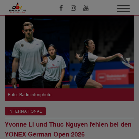
Foto: Badmintonphoto.
INTERNATIONAL
Yvonne Li und Thuc Nguyen fehlen bei den
YONEX German Open 2026