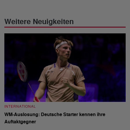
Weitere Neuigkeiten
INTERNATIONAL
I
WM-Auslosung: Deutsche Starter kennen ihre
B
Auftaktgegner
U