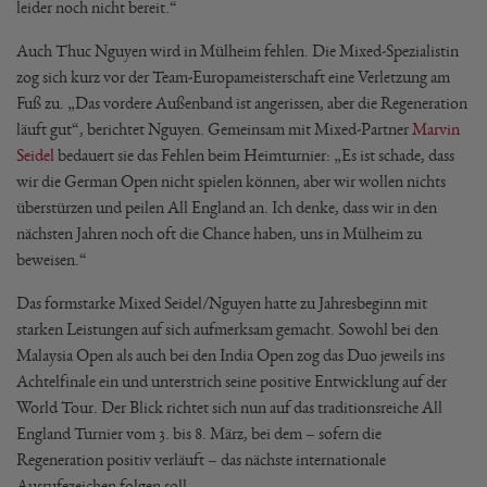
leider noch nicht bereit.“
Auch Thuc Nguyen wird in Mülheim fehlen. Die Mixed-Spezialistin
zog sich kurz vor der Team-Europameisterschaft eine Verletzung am
Fuß zu. „Das vordere Außenband ist angerissen, aber die Regeneration
läuft gut“, berichtet Nguyen. Gemeinsam mit Mixed-Partner
Marvin
Seidel
bedauert sie das Fehlen beim Heimturnier: „Es ist schade, dass
wir die German Open nicht spielen können, aber wir wollen nichts
überstürzen und peilen All England an. Ich denke, dass wir in den
nächsten Jahren noch oft die Chance haben, uns in Mülheim zu
beweisen.“
Das formstarke Mixed Seidel/Nguyen hatte zu Jahresbeginn mit
starken Leistungen auf sich aufmerksam gemacht. Sowohl bei den
Malaysia Open als auch bei den India Open zog das Duo jeweils ins
Achtelfinale ein und unterstrich seine positive Entwicklung auf der
World Tour. Der Blick richtet sich nun auf das traditionsreiche All
England Turnier vom 3. bis 8. März, bei dem – sofern die
Regeneration positiv verläuft – das nächste internationale
Ausrufezeichen folgen soll.