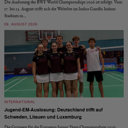
d
Die Auslosung der BWF World Championships 2026 ist erfolgt. Vom
Hi
17. bis 23. August trifft sich die Weltelite im Indira Gandhi Indoor
de
Stadium in…
si
06. AUGUST 2026
30
INTERNATIONAL
I
Jugend-EM-Auslosung: Deutschland trifft auf
B
Schweden, Litauen und Luxemburg
S
Die Gruppen für die European Junior Team Championships 2026
De