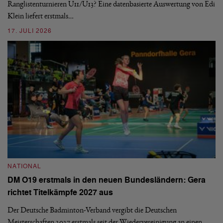
ei
-
Ranglistenturnieren U11/U13? Eine datenbasierte Auswertung von Edi
Klein liefert erstmals…
09
17. JULI 2026
N
NATIONAL
E
DM O19 erstmals in den neuen Bundesländern: Gera
Mi
richtet Titelkämpfe 2027 aus
Mo
de
Der Deutsche Badminton-Verband vergibt die Deutschen
Meisterschaften 2027 erstmals seit der Wiedervereinigung an einen