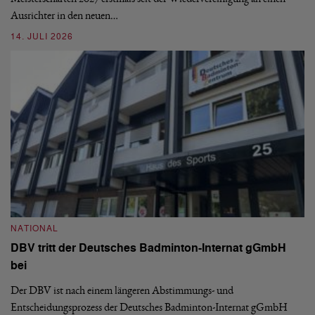
08
Ausrichter in den neuen…
14. JULI 2026
N
S
NATIONAL
H
DBV tritt der Deutsches Badminton-Internat gGmbH
De
bei
Ze
Bu
Der DBV ist nach einem längeren Abstimmungs- und
Entscheidungsprozess der Deutsches Badminton-Internat gGmbH
07