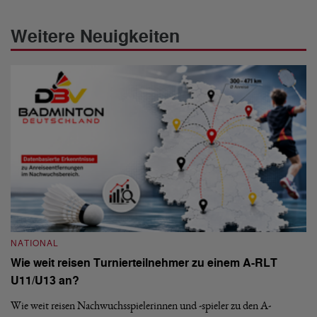
Weitere Neuigkeiten
NATIONAL
N
Wie weit reisen Turnierteilnehmer zu einem A-RLT
S
U11/U13 an?
De
nä
Wie weit reisen Nachwuchsspielerinnen und -spieler zu den A-