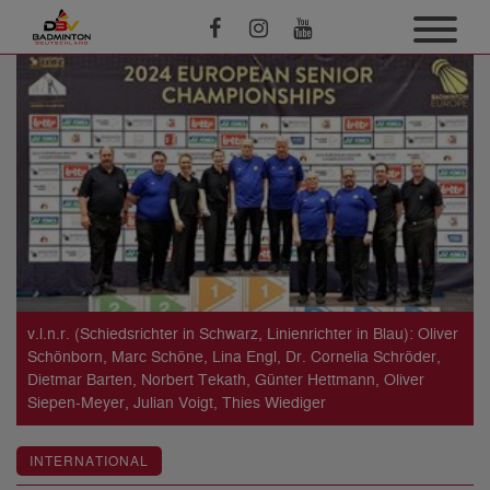
v.l.n.r. (Schiedsrichter in Schwarz, Linienrichter in Blau): Oliver
Schönborn, Marc Schöne, Lina Engl, Dr. Cornelia Schröder,
Dietmar Barten, Norbert Tekath, Günter Hettmann, Oliver
Siepen-Meyer, Julian Voigt, Thies Wiediger
INTERNATIONAL