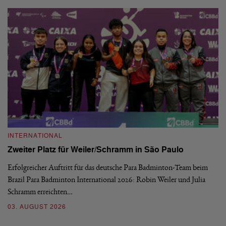
INTERNATIONAL
I
Zweiter Platz für Weiler/Schramm in São Paulo
D
Erfolgreicher Auftritt für das deutsche Para Badminton-Team beim
Di
Brazil Para Badminton International 2026: Robin Weiler und Julia
de
Schramm erreichten…
Gl
03. AUGUST 2026
28