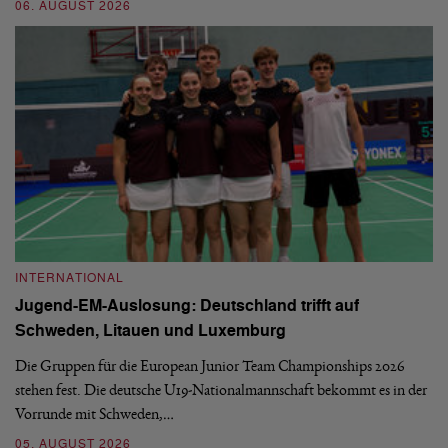
06. AUGUST 2026
30
INTERNATIONAL
I
Jugend-EM-Auslosung: Deutschland trifft auf
B
Schweden, Litauen und Luxemburg
S
Die Gruppen für die European Junior Team Championships 2026
De
stehen fest. Die deutsche U19-Nationalmannschaft bekommt es in der
ve
Vorrunde mit Schweden,…
gr
05. AUGUST 2026
03