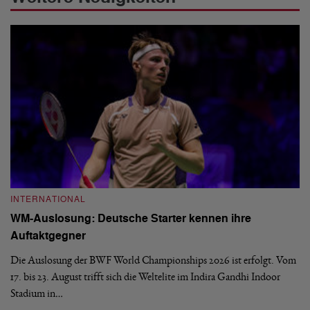
INTERNATIONAL
I
WM-Auslosung: Deutsche Starter kennen ihre
B
Auftaktgegner
U
d
Die Auslosung der BWF World Championships 2026 ist erfolgt. Vom
Hi
17. bis 23. August trifft sich die Weltelite im Indira Gandhi Indoor
de
Stadium in…
si