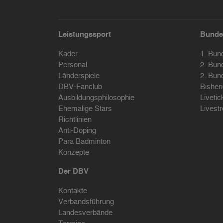
Leistungssport
Bunde
Kader
1. Bun
Personal
2. Bun
Länderspiele
2. Bun
DBV-Fanclub
Bisher
Ausbildungsphilosophie
Livetic
Ehemalige Stars
Livest
Richtlinien
Anti-Doping
Para Badminton
Konzepte
Der DBV
Kontakte
Verbandsführung
Landesverbände