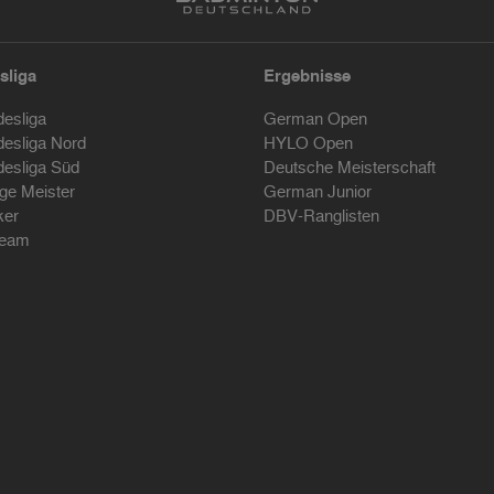
sliga
Ergebnisse
desliga
German Open
desliga Nord
HYLO Open
desliga Süd
Deutsche Meisterschaft
ige Meister
German Junior
ker
DBV-Ranglisten
ream