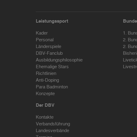
Leistungssport
Bunde
Kader
1. Bun
Personal
2. Bun
Länderspiele
2. Bun
DBV-Fanclub
Bisher
Ausbildungsphilosophie
Livetic
Ehemalige Stars
Livest
Richtlinien
Anti-Doping
Para Badminton
Konzepte
Der DBV
Kontakte
Verbandsführung
Landesverbände