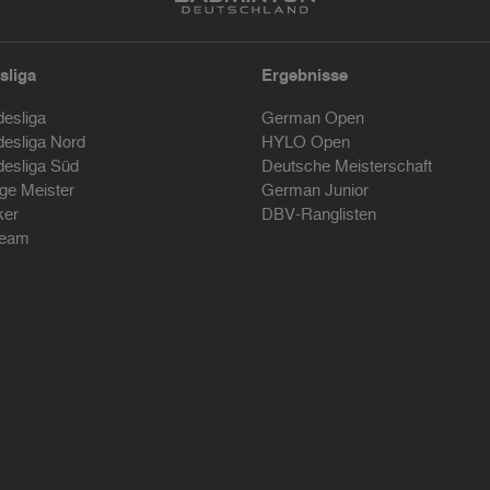
sliga
Ergebnisse
desliga
German Open
desliga Nord
HYLO Open
desliga Süd
Deutsche Meisterschaft
ige Meister
German Junior
ker
DBV-Ranglisten
ream