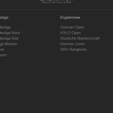
sliga
Ergebnisse
desliga
German Open
desliga Nord
HYLO Open
desliga Süd
Deutsche Meisterschaft
ige Meister
German Junior
ker
DBV-Ranglisten
ream