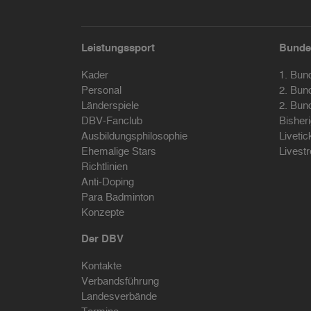
Leistungssport
Bunde
Kader
1. Bun
Personal
2. Bun
Länderspiele
2. Bun
DBV-Fanclub
Bisher
Ausbildungsphilosophie
Livetic
Ehemalige Stars
Livest
Richtlinien
Anti-Doping
Para Badminton
Konzepte
Der DBV
Kontakte
Verbandsführung
Landesverbände