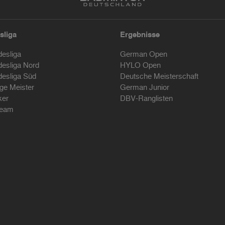
sliga
Ergebnisse
desliga
German Open
desliga Nord
HYLO Open
desliga Süd
Deutsche Meisterschaft
ige Meister
German Junior
ker
DBV-Ranglisten
ream