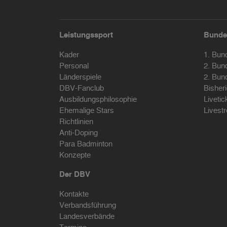
Leistungssport
Bunde
Kader
1. Bun
Personal
2. Bun
Länderspiele
2. Bun
DBV-Fanclub
Bisher
Ausbildungsphilosophie
Livetic
Ehemalige Stars
Livest
Richtlinien
Anti-Doping
Para Badminton
Konzepte
Der DBV
Kontakte
Verbandsführung
Landesverbände