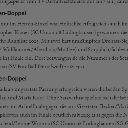
ligaspieler vom TV Refrath setzte sich mit 21:17 21:15 durc
en-Doppel
 nur im Herren-Einzel war Holtschke erfolgreich - auch i
topher Klauer (SC Union 08 Lüdinghausen) gewannen die be
che Rangliste 2025. Mit zwei hart umkämpften Dreisatz-S
/ SG Hammer/Altenholz/Molfsee) und Stupplich/Schlevo
n ins Finale ein. Dort bezwangen sie die Nummer 1 der Se
an (SV Fun-Ball Dortelweil) 21:18 23:21
en-Doppel
alls als ungesetzte Paarung erfolgreich waren die beide
lau und Maria Kuse. Ohne Satzverlust spielten sich die bei
nen im Achtelfinale gegen die an 1 Gesetzten Becker/M
phierten auch im Finale deutlich mit 21:15 21:11 gegen die
cheid/Leonie Wronna (SC Union 08 Lüdinghausen/SG G