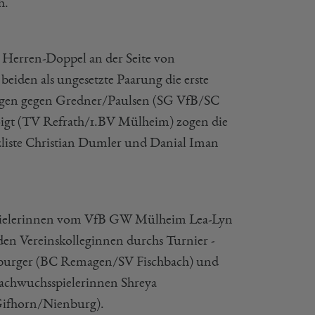
h.
m Herren-Doppel an der Seite von
iden als ungesetzte Paarung die erste
iegen gegen Gredner/Paulsen (SG VfB/SC
igt (TV Refrath/1.BV Mülheim) zogen die
tzliste Christian Dumler und Danial Iman
n Spielerinnen vom VfB GW Mülheim Lea-Lyn
den Vereinskolleginnen durchs Turnier -
arburger (BC Remagen/SV Fischbach) und
 Nachwuchsspielerinnen Shreya
ifhorn/Nienburg).