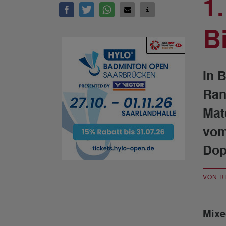
1
B
In 
Ran
Mat
vom
Dop
VON R
Mixe