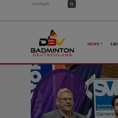
HOME
NEWS
1. DBV-A-RLT O19 202
NEWS
LE