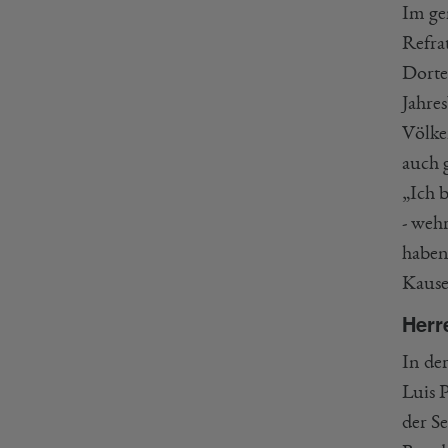
Im ge
Refra
Dorte
Jahre
Völke
auch 
„Ich 
- weh
haben
Kause
Herr
In de
Luis P
der Se