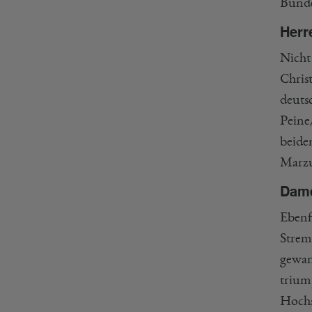
Bundes
Herr
Nicht
Chris
deuts
Peine
beide
Marzu
Dam
Ebenf
Strem
gewan
trium
Hochs