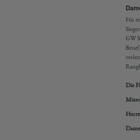
Dame
Für e
Siege
GW Mü
Beuel
verle
Rangl
Die F
Mixed
Herre
Damen