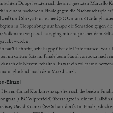
mischten Doppel setzten sich die an 1 gesetzten Marcell
th in einem packenden Finale gegen die Nachwuchsspiele
lweil) und Shreya Hochscheid (SC Union 08 Lüdinghausen
sbeginn in Cloppenburg nur knapp die Sensation gegen die
r/Volkmann verpasst hatte, ging mit entsprechendem Selb
gerecht werden.
bin natürlich sehr, sehr happy über die Performance. Vor a
rten im dritten Satz im Finale beim Stand von 20:21 nach e
 danach die Nerven behalten. Es war ein tolles und nervena
mann glücklich nach dem Mixed-Titel.
en-Einzel
r Herren-Einzel Konkurrenz spielten sich die beiden Finali
ongratz (1.BC Wipperfeld) überzeugte in seinem Halbfinal-Sp
tzliste, David Kramer (SG Schorndorf). Im Finale jedoch er