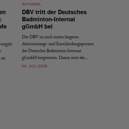
NATIONAL
en
DBV tritt der Deutsches
NATIONAL
:
Badminton-Internat
Stellenauss
pfe
gGmbH bei
Sportdirekt
Der DBV ist nach einem längeren
Der Deutsche Badm
Abstimmungs- und Entscheidungsprozess
vergibt
nächstmöglichen Ze
der Deutsches Badminton-Internat
7
beziehungsweise e
gGmbH beigetreten. Damit setzt der…
g an
09. JULI 2026
09. JULI 2026