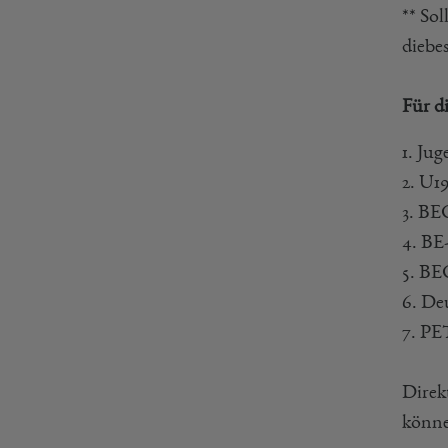
** So
diebe
Für d
1. Ju
2. U1
3. BE
4. BE-
5. BE
6. De
7. PE
Direk
könne