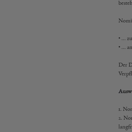
beste
Nomin
• ...
• ...
Der D
Verpf
Auswa
1. No
2. No
langf