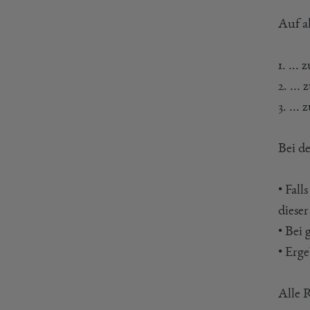
Auf a
1. ..
2. ...
3. ...
Bei d
• Fall
diese
• Bei
• Erg
Alle 