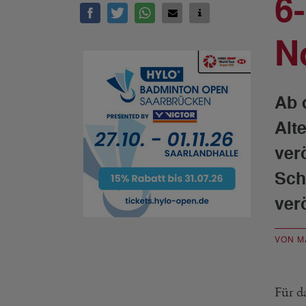
6
N
Ab 
Alt
verö
Sch
verö
VON M
Für d