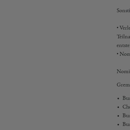
Sonsti
• Ver
Teiln
entst
• Nom
Nomi
Gremi
Bun
Che
Bu
Bun