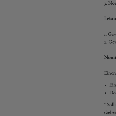
3. No
Leistu
1. Ge
2. Ge
Nomin
Einen
Ein
Do
* Sol
diebe