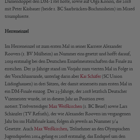
Damendoppel den DM-Titel holte, sowie auf Olga Konon, die 2018
mit Peter Käsbauer (beide 1. BC Saarbrücken-Bischmisheim) im Mixed
triumphierte.
Herreneinzel
Im Herreneinzel ist zum ersten Mal in seiner Karriere Alexander
Roovers (1. BV Mülheim) an Nummer eins gesetzt und hofft darauf,
2019 erstmalig bei den Deutschen Einzelmeisterschaften das Finale zu
erreichen. Der 31-Jährige stand im Vorjahr zum vierten Mal in Folge in
der Vorschlussrunde, unterlag darin aber
Kai Schäfer
(SC Union
Lüdinghausen) in drei Sätzen, der damit seinerseits zum ersten Mal in
ein DM-Finale einzog. Der 25-Jährige, der 2018 letztlich Deutscher
Vizemeister wurde, ist in diesem Jahr an Position zwei
notiert.Titelverteidiger
Max Weißkirchen
(1. BC Beuel) sowie Lars
Schänzler (TV Refrath), der wie Alexander Roovers im vergangenen
Jahr bis ins Halbfinale kam, folgen als jeweils an Nummer 3/4
Gesetzte. Auch
Max Weißkirchen
, Teilnehmer an den Olympischen
Jugendspielen 2014,gelang es 2018 erstmalig, das Endspiel um den