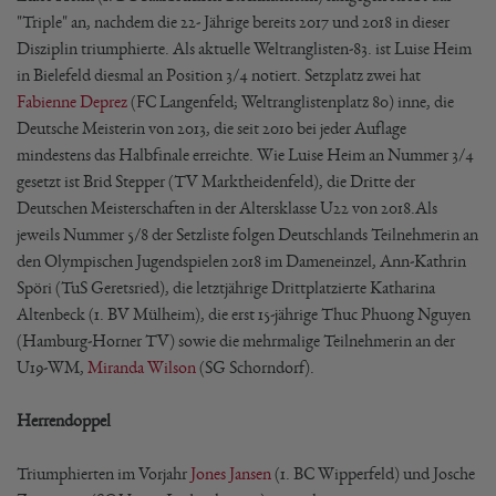
"Triple" an, nachdem die 22- Jährige bereits 2017 und 2018 in dieser
Disziplin triumphierte. Als aktuelle Weltranglisten-83. ist Luise Heim
in Bielefeld diesmal an Position 3/4 notiert. Setzplatz zwei hat
Fabienne Deprez
(FC Langenfeld; Weltranglistenplatz 80) inne, die
Deutsche Meisterin von 2013, die seit 2010 bei jeder Auflage
mindestens das Halbfinale erreichte. Wie Luise Heim an Nummer 3/4
gesetzt ist Brid Stepper (TV Marktheidenfeld), die Dritte der
Deutschen Meisterschaften in der Altersklasse U22 von 2018.Als
jeweils Nummer 5/8 der Setzliste folgen Deutschlands Teilnehmerin an
den Olympischen Jugendspielen 2018 im Dameneinzel, Ann-Kathrin
Spöri (TuS Geretsried), die letztjährige Drittplatzierte Katharina
Altenbeck (1. BV Mülheim), die erst 15-jährige Thuc Phuong Nguyen
(Hamburg-Horner TV) sowie die mehrmalige Teilnehmerin an der
U19-WM,
Miranda Wilson
(SG Schorndorf).
Herrendoppel
Triumphierten im Vorjahr
Jones Jansen
(1. BC Wipperfeld) und Josche