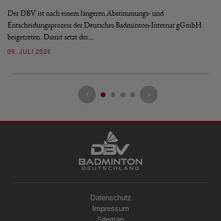
Ze
Bu
Der DBV ist nach einem längeren Abstimmungs- und
Entscheidungsprozess der Deutsches Badminton-Internat gGmbH
07
beigetreten. Damit setzt der…
09. JULI 2026
Datenschutz
Impressum
Sitemap