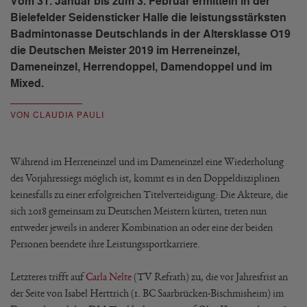
Vom 31. Januar bis zum 3. Februar ermitteln in der
Bielefelder Seidensticker Halle die leistungsstärksten
Badmintonasse Deutschlands in der Altersklasse O19
die Deutschen Meister 2019 im Herreneinzel,
Dameneinzel, Herrendoppel, Damendoppel und im
Mixed.
VON CLAUDIA PAULI
Während im Herreneinzel und im Dameneinzel eine Wiederholung
des Vorjahressiegs möglich ist, kommt es in den Doppeldisziplinen
keinesfalls zu einer erfolgreichen Titelverteidigung: Die Akteure, die
sich 2018 gemeinsam zu Deutschen Meistern kürten, treten nun
entweder jeweils in anderer Kombination an oder eine der beiden
Personen beendete ihre Leistungssportkarriere.
Letzteres trifft auf
Carla Nelte
(TV Refrath) zu, die vor Jahresfrist an
der Seite von Isabel Herttrich (1. BC Saarbrücken-Bischmisheim) im