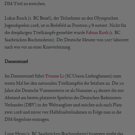
DM-Titel zu erreichen.
Lukas Resch (1. BC Beuel), der Teilnehmer an den Olympischen
Jugendspielen 2018, ist in Bielefeld an Position 5/8 notiert. Nicht für
die diesjährigen Titelkämpfe gemeldet wurde
Fabian Roth
(1. BC
Saarbrücken-Bischmisheim). Der Deutsche Meister von 2017 laboriert
nach wie vor an einer Knieverletzung.
Dameneinzel
Im Dameneinzel führt
Yvonne Li
(SC Union Lüdinghausen) zum
ersten Mal bei den nationalen Titelkämpfen die Setzliste an. Die 20
Jahre alte Deutsche Vizemeisterin ist als Nummer 45 derzeit die mit
Abstand am besten platzierte Spielerin des Deutschen Badminton-
Verbandes (DBV) in der Weltrangliste und möchte sich nach Platz
zwei 2018 und zuvor vier Halbfinalteilnahmen in Folge nun in die
DM-Siegerliste eintragen.
Luise Heim (1. BC Saarbrücken-Bischmisheim) hingegen strebt das