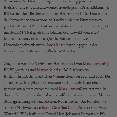
Zurwonne (SC Union Lüdinghausen) erstmalig gemeinsam in
Bielefeld, bildet Josche Zurwonne neuerdings mit Peter Käsbauer (1.
BC Saarbrücken-Bischmisheim) ein Herrendoppel. Das Duo ist bei
den bevorstehenden nationalen Titelkämpfen an Nummer zwei
gesetzt. Während Peter Käsbauer zusätzlich im Gemischten Doppel
um den DM-Titel spielt (mit Johanna Goliszewski vom 1. BV
Mülheim), konzentriert sich Josche Zurwonne auf den
Herrendoppelwettbewerb.
Jones Jansen
tritt hingegen in der
Seidensticker Halle ausschließlich im Mixed an.
Angeführt wird die Setzliste im Herrendoppel von
Mark Lamsfuß
(1.
BC Wipperfeld) und
Marvin Seidel
(1. BC Saarbrücken-
Bischmisheim), den Deutschen Vizemeistern von 2017 und 2016. Die
aktuellen Weltranglisten-29. mussten 2018 kurzfristig auf einen
gemeinsamen Start verzichten, weil
Mark Lamsfuß
verletzt war. In
diesem Jahr möchten die Tokio 2020-Kandidaten zum ersten Mal bei
der Siegerehrung auf dem obersten Podest stehen. An Position 3/4
sind die Nachwuchsasse
Bjarne Geiss
/
Jan Colin Völker
(Blau-Weiss
Wittorf/TV Refrath) und Daniel Hess/Johannes Pistorius (1. BC