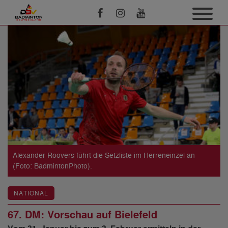
Alexander Roovers führt die Setzliste im Herreneinzel an
(Foto: BadmintonPhoto).
NATIONAL
67. DM: Vorschau auf Bielefeld