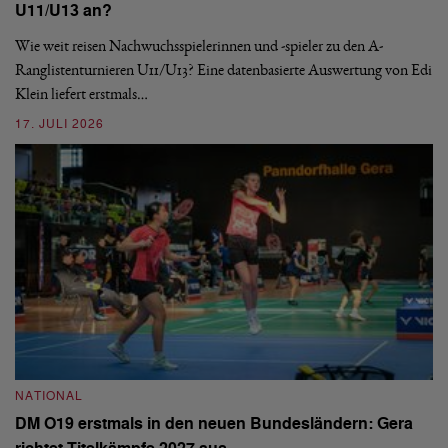
U11/U13 an?
De
nä
Wie weit reisen Nachwuchsspielerinnen und -spieler zu den A-
ei
-
Ranglistenturnieren U11/U13? Eine datenbasierte Auswertung von Edi
Klein liefert erstmals…
09
17. JULI 2026
N
NATIONAL
E
DM O19 erstmals in den neuen Bundesländern: Gera
Mi