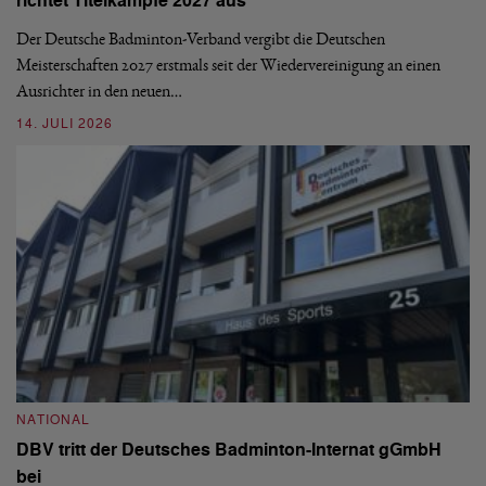
richtet Titelkämpfe 2027 aus
Mo
de
Der Deutsche Badminton-Verband vergibt die Deutschen
Meisterschaften 2027 erstmals seit der Wiedervereinigung an einen
08
Ausrichter in den neuen…
14. JULI 2026
N
S
NATIONAL
H
DBV tritt der Deutsches Badminton-Internat gGmbH
De
bei