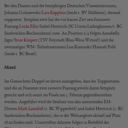
Bei den Damen sind die letztjährigen Deutschen Vizemeisterinnen,
Johanna Goliszewski/
Lara Käpplein
(beide 1. BV Mülheim), diesmal
topgesetzt. Setzplatz zwei hat die vor kurzer Zeit neu formierte
Paarung
Linda Efler
/Isabel Herttrich (SC Union Lüdinghausen/1. BC
Saarbrücken-Bischmisheim) inne. An Position 3/4 folgen Annabella
Jäger/
Stine Küspert
(TSV Freystadt/Blau-Weiss Wittorf) und die
zweimaligen WM- Teilnehmerinnen Lisa Kaminski/Hannah Pohl
(beide 1. BC Beuel).
Mixed
Im Gemischten Doppel ist davon auszugehen, dass die Topgesetzten
und die an Nummer zwei notierte Paarung jeweils ihrem Setzplatz
gerecht und sich somit im Finale am 3. Februar gegenüberstehen
werden. Angeführt wird die Setzliste von den amtierenden EM-
Dritten
Mark Lamsfuß
(1. BC Wipperfeld) und Isabel Herttrich (1. BC
Saarbrücken-Bischmisheim), die in der Weltrangliste aktuell auf Platz
18 zu finden sind. Unmittelbar dahinter folgen in Bielefeld die