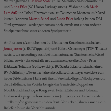
Weltranglisten-22.
Marvin Seidel
(1. BC Saarbrücken-Bischmisheim)
und
Linda Efler
(SC Union Lüdinghausen). Während sich
Mark
Lamsfuß
und Isabel Herttrich 2016 zu Deutschen Meistern im Mixed
kürten, konnten
Marvin Seidel
und
Linda Efler
bislang keinen DM-
Titel gewinnen - weder gemeinsam noch jeweils mit einem anderen
Spielpartner bzw. einer anderen Spielpartnerin.
An Position 3/4 sind bei den 67. Deutschen Einzelmeisterschaften
Jones Jansen
(1. BC Wipperfeld) und Kilasu Ostermeyer (TSV Trittau)
notiert, die neuerdings auch bei internationalen Turnieren ein Mixed
bilden, sowie - das ebenfalls neu zusammengestellte Duo - Peter
Käsbauer/Johanna Goliszewski (1. BC Saarbrücken-Bischmisheim/1.
BV Mülheim). Die erst 21 Jahre alte Kilasu Ostermeyer erreichte 2017
in der Seidensticker Halle mit ihrem Vereinskollegen Nikolaj Persson
das Halbfinale, im Vorjahr belegte das Gemischte Doppel aus
Norddeutschland sogar Rang zwei. Peter Käsbauer und Johanna
Goliszewski gingen schon einmal - im Jahr 2012 - bei den nationalen
Titelkämpfen gemeinsam an den Start. Vor sieben Jahren kamen sie in
Bielefeld bis in die Vorschlussrunde.