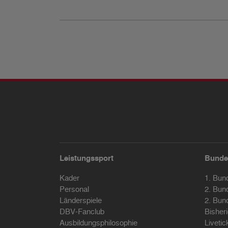
Leistungssport
Bunde
Kader
1. Bun
Personal
2. Bun
Länderspiele
2. Bun
DBV-Fanclub
Bisher
Ausbildungsphilosophie
Livetic