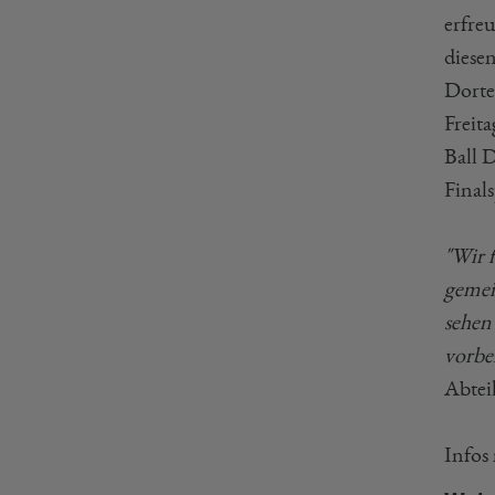
erfre
diese
Dorte
Freit
Ball 
Final
"Wir 
gemei
sehen
vorbei
Abtei
Infos