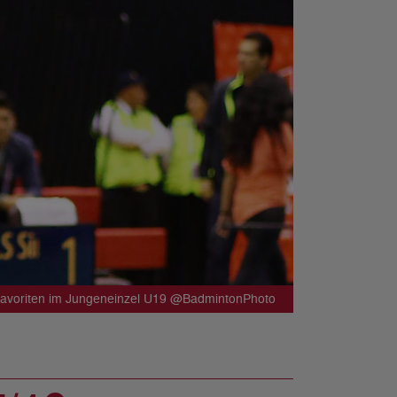
r Favoriten im Jungeneinzel U19 @BadmintonPhoto