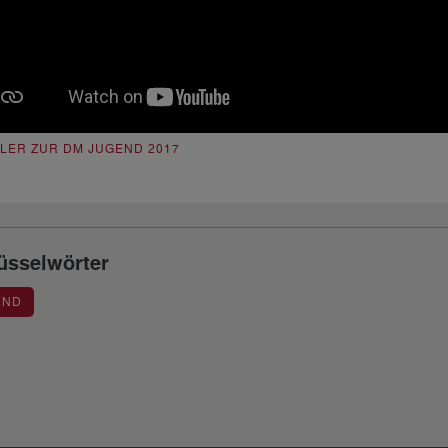
ILER ZUR DM JUGEND 2017
üsselwörter
END