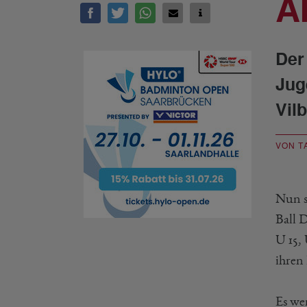
A
Der
Jug
Vil
VON T
Nun s
Ball D
U 15,
ihren
Es we