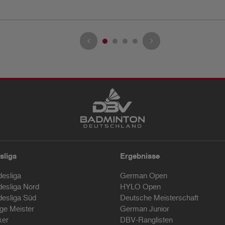
sliga
Ergebnisse
desliga
German Open
desliga Nord
HYLO Open
desliga Süd
Deutsche Meisterschaft
ige Meister
German Junior
ker
DBV-Ranglisten