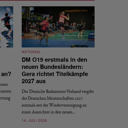
NATIONAL
DM O19 erstmals in den
NATIONAL
neuen Bundesländern:
DBV tritt d
 an?
Gera richtet Titelkämpfe
Internat gG
2027 aus
innen
Der DBV ist nach 
rnieren
Der Deutsche Badminton-Verband vergibt
Entscheidungsproze
ertung
die Deutschen Meisterschaften 2027
gGmbH beigetreten
erstmals seit der Wiedervereinigung an
09. JULI 2026
einen Ausrichter in den neuen…
14. JULI 2026