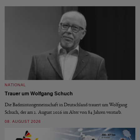
NATIONAL
N
Trauer um Wolfgang Schuch
D
b
Die Badmintongemeinschaft in Deutschland trauert um Wolfgang
Schuch, der am 2. August 2026 im Alter von 84 Jahren verstarb.
De
En
08. AUGUST 2026
be
09