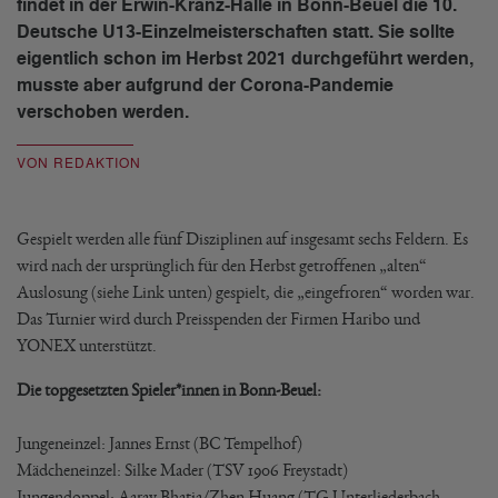
findet in der Erwin-Kranz-Halle in Bonn-Beuel die 10.
Deutsche U13-Einzelmeisterschaften statt. Sie sollte
eigentlich schon im Herbst 2021 durchgeführt werden,
musste aber aufgrund der Corona-Pandemie
verschoben werden.
VON REDAKTION
Gespielt werden alle fünf Disziplinen auf insgesamt sechs Feldern. Es
wird nach der ursprünglich für den Herbst getroffenen „alten“
Auslosung (siehe Link unten) gespielt, die „eingefroren“ worden war.
Das Turnier wird durch Preisspenden der Firmen Haribo und
YONEX unterstützt.
Die topgesetzten Spieler*innen in Bonn-Beuel:
Jungeneinzel: Jannes Ernst (BC Tempelhof)
Mädcheneinzel: Silke Mader (TSV 1906 Freystadt)
Jungendoppel: Aarav Bhatia/Zhen Huang (TG Unterliederbach