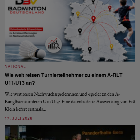
NATIONAL
Wie weit reisen Turnierteilnehmer zu einem A-RLT
N
U11/U13 an?
S
Wie weit reisen Nachwuchsspielerinnen und -spieler zu den A-
Ranglistenturnieren U11/U13? Eine datenbasierte Auswertung von Edi
De
Klein liefert erstmals…
nä
ei
17. JULI 2026
09