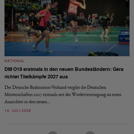
NATIONAL
N
DM O19 erstmals in den neuen Bundesländern: Gera
E
richtet Titelkämpfe 2027 aus
Mi
Der Deutsche Badminton-Verband vergibt die Deutschen
Mo
Meisterschaften 2027 erstmals seit der Wiedervereinigung an einen
de
Ausrichter in den neuen…
08
14. JULI 2026