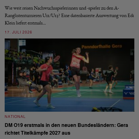
De
nä
Wie weit reisen Nachwuchsspielerinnen und -spieler zu den A-
ei
-
Ranglistenturnieren U11/U13? Eine datenbasierte Auswertung von Edi
Klein liefert erstmals…
09
17. JULI 2026
N
NATIONAL
E
DM O19 erstmals in den neuen Bundesländern: Gera
Mi
richtet Titelkämpfe 2027 aus
Mo