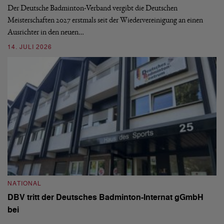
de
Der Deutsche Badminton-Verband vergibt die Deutschen
Meisterschaften 2027 erstmals seit der Wiedervereinigung an einen
08
Ausrichter in den neuen…
14. JULI 2026
N
S
NATIONAL
H
DBV tritt der Deutsches Badminton-Internat gGmbH
De
bei
Ze