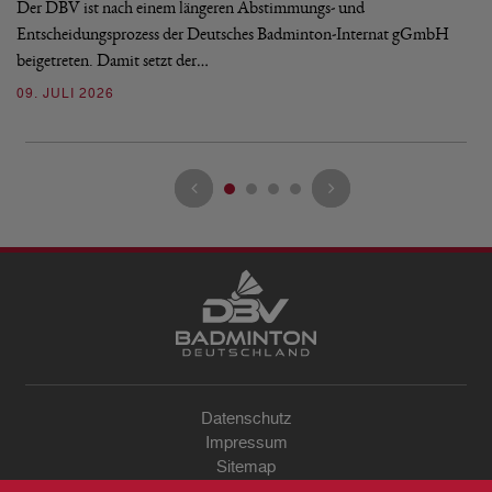
Bu
Der DBV ist nach einem längeren Abstimmungs- und
Entscheidungsprozess der Deutsches Badminton-Internat gGmbH
07
beigetreten. Damit setzt der…
09. JULI 2026
Datenschutz
Impressum
Sitemap
Kontakt