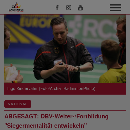
Ingo Kindervater (Foto/Archiv: BadmintonPhoto).
NATIONAL
ABGESAGT: DBV-Weiter-/Fortbildung
"Siegermentalität entwickeln"