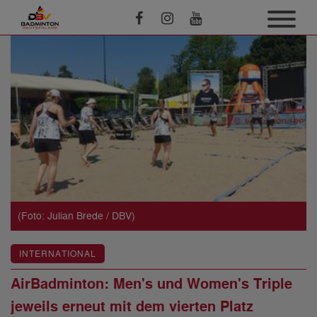
(Foto: Julian Brede / DBV)
INTERNATIONAL
AirBadminton: Men's und Women's Triple
jeweils erneut mit dem vierten Platz