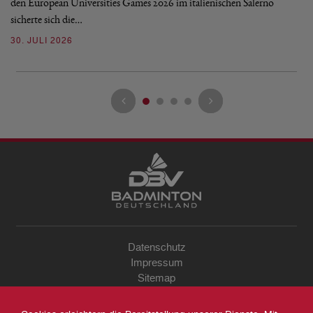
den European Universities Games 2026 im italienischen Salerno
Tu
sicherte sich die…
ke
30. JULI 2026
23
Datenschutz
Impressum
Sitemap
Kontakt
Archiv