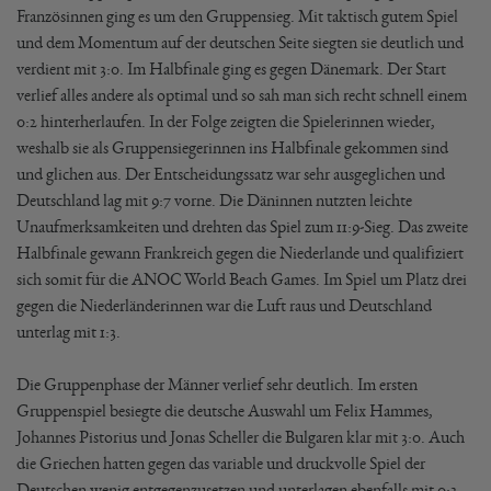
Französinnen ging es um den Gruppensieg. Mit taktisch gutem Spiel
und dem Momentum auf der deutschen Seite siegten sie deutlich und
verdient mit 3:0. Im Halbfinale ging es gegen Dänemark. Der Start
verlief alles andere als optimal und so sah man sich recht schnell einem
0:2 hinterherlaufen. In der Folge zeigten die Spielerinnen wieder,
weshalb sie als Gruppensiegerinnen ins Halbfinale gekommen sind
und glichen aus. Der Entscheidungssatz war sehr ausgeglichen und
Deutschland lag mit 9:7 vorne. Die Däninnen nutzten leichte
Unaufmerksamkeiten und drehten das Spiel zum 11:9-Sieg. Das zweite
Halbfinale gewann Frankreich gegen die Niederlande und qualifiziert
sich somit für die ANOC World Beach Games. Im Spiel um Platz drei
gegen die Niederländerinnen war die Luft raus und Deutschland
unterlag mit 1:3.
Die Gruppenphase der Männer verlief sehr deutlich. Im ersten
Gruppenspiel besiegte die deutsche Auswahl um Felix Hammes,
Johannes Pistorius und Jonas Scheller die Bulgaren klar mit 3:0. Auch
die Griechen hatten gegen das variable und druckvolle Spiel der
Deutschen wenig entgegenzusetzen und unterlagen ebenfalls mit 0:3.