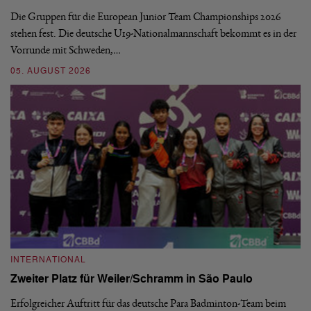
Die Gruppen für die European Junior Team Championships 2026
De
stehen fest. Die deutsche U19-Nationalmannschaft bekommt es in der
ve
Vorrunde mit Schweden,…
gr
05. AUGUST 2026
03
INTERNATIONAL
I
Zweiter Platz für Weiler/Schramm in São Paulo
D
Erfolgreicher Auftritt für das deutsche Para Badminton-Team beim
Di