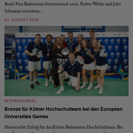
Brazil Para Badminton International 2026: Robin Weiler und Julia
de
Schramm erreichten…
Gl
03. AUGUST 2026
28
INTERNATIONAL
I
Bronze für Kölner Hochschulteam bei den European
N
Universities Games
i
Historischer Erfolg für das Kölner Badminton Hochschulteam: Bei
Me