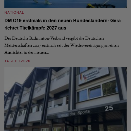
N
NATIONAL
E
DM O19 erstmals in den neuen Bundesländern: Gera
Mi
richtet Titelkämpfe 2027 aus
Mo
de
Der Deutsche Badminton-Verband vergibt die Deutschen
Meisterschaften 2027 erstmals seit der Wiedervereinigung an einen
08
Ausrichter in den neuen…
14. JULI 2026
N