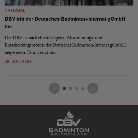
S
NATIONAL
H
DBV tritt der Deutsches Badminton-Internat gGmbH
De
bei
Ze
Bu
Der DBV ist nach einem längeren Abstimmungs- und
Entscheidungsprozess der Deutsches Badminton-Internat gGmbH
07
beigetreten. Damit setzt der…
09. JULI 2026