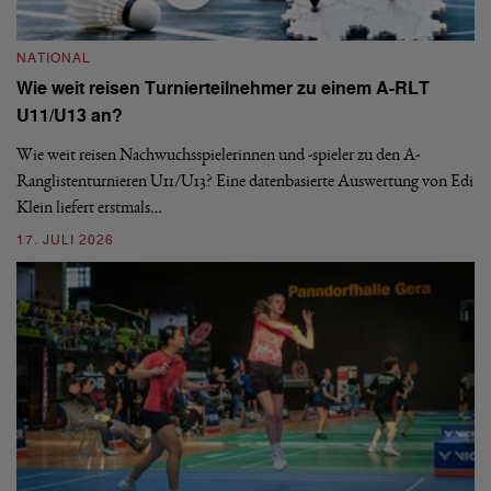
NATIONAL
N
Wie weit reisen Turnierteilnehmer zu einem A-RLT
S
U11/U13 an?
De
nä
Wie weit reisen Nachwuchsspielerinnen und -spieler zu den A-
ei
-
Ranglistenturnieren U11/U13? Eine datenbasierte Auswertung von Edi
Klein liefert erstmals…
09
17. JULI 2026