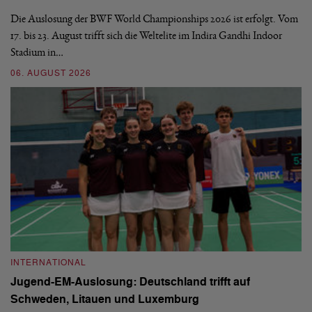
d
Die Auslosung der BWF World Championships 2026 ist erfolgt. Vom
Hi
17. bis 23. August trifft sich die Weltelite im Indira Gandhi Indoor
de
Stadium in…
si
06. AUGUST 2026
30
INTERNATIONAL
I
Jugend-EM-Auslosung: Deutschland trifft auf
B
Schweden, Litauen und Luxemburg
S