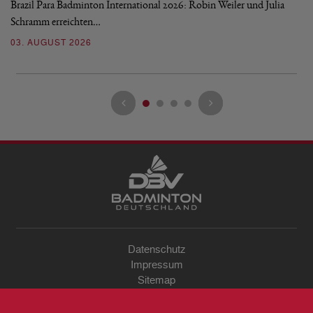
Brazil Para Badminton International 2026: Robin Weiler und Julia
de
Schramm erreichten…
Gl
03. AUGUST 2026
28
Datenschutz
Impressum
Sitemap
Kontakt
Archiv