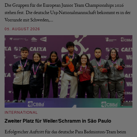
Die Gruppen für die European Junior Team Championships 2026
De
stehen fest. Die deutsche U19-Nationalmannschaft bekommt es in der
ve
Vorrunde mit Schweden,…
gr
05. AUGUST 2026
03
INTERNATIONAL
I
Zweiter Platz für Weiler/Schramm in São Paulo
D
Erfolgreicher Auftritt für das deutsche Para Badminton-Team beim
Di