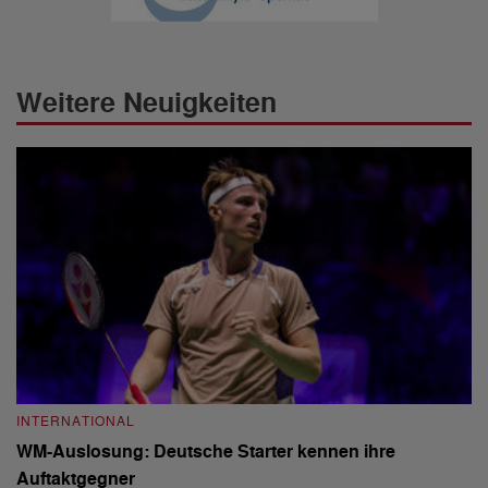
Weitere Neuigkeiten
INTERNATIONAL
I
WM-Auslosung: Deutsche Starter kennen ihre
B
Auftaktgegner
U