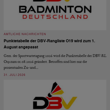
AMTLICHE NACHRICHTEN
A
Punktetabelle der DBV-Rangliste O19 wird zum 1.
D
August angepasst
5
De
Ve
Gem. der Sportwartetagung 2026 wird die Punktetabelle der DBV-RL
O19 zum 01.08.2026 geändert. Betroffen sind hier nur die
10
prozentualen Zu- und…
31. JULI 2026