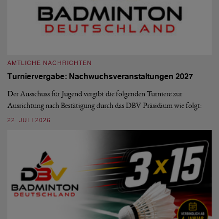
A
A
AMTLICHE NACHRICHTEN
M
Turniervergabe: Nachwuchsveranstaltungen 2027
Di
Der Ausschuss für Jugend vergibt die folgenden Turniere zur
Sü
Ausrichtung nach Bestätigung durch das DBV Präsidium wie folgt:
di
22. JULI 2026
20