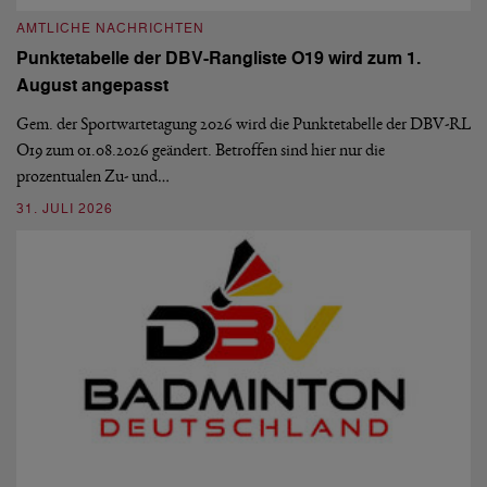
AMTLICHE NACHRICHTEN
A
Punktetabelle der DBV-Rangliste O19 wird zum 1.
D
August angepasst
5
De
Ve
Gem. der Sportwartetagung 2026 wird die Punktetabelle der DBV-RL
O19 zum 01.08.2026 geändert. Betroffen sind hier nur die
10
prozentualen Zu- und…
31. JULI 2026
A
A