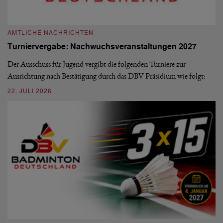
A
A
AMTLICHE NACHRICHTEN
M
Turniervergabe: Nachwuchsveranstaltungen 2027
Di
Der Ausschuss für Jugend vergibt die folgenden Turniere zur
Sü
Ausrichtung nach Bestätigung durch das DBV Präsidium wie folgt:
di
22. JULI 2026
20