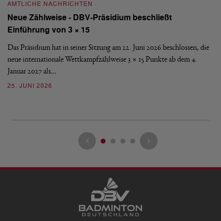
AMTLICHE NACHRICHTEN
A
Neue Zählweise - DBV-Präsidium beschließt
D
Einführung von 3 × 15
E
Das Präsidium hat in seiner Sitzung am 22. Juni 2026 beschlossen, die
De
neue internationale Wettkampfzählweise 3 × 15 Punkte ab dem 4.
Mi
Januar 2027 als…
Ve
25. JUNI 2026
13