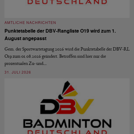
AMTLICHE NACHRICHTEN
A
Punktetabelle der DBV-Rangliste O19 wird zum 1.
D
August angepasst
5
De
Ve
Gem. der Sportwartetagung 2026 wird die Punktetabelle der DBV-RL
O19 zum 01.08.2026 geändert. Betroffen sind hier nur die
10
prozentualen Zu- und…
31. JULI 2026