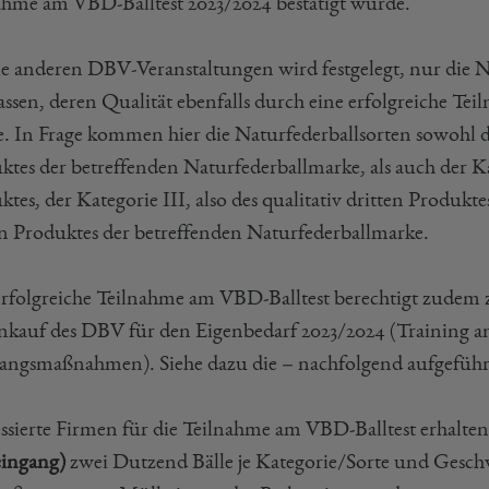
ahme am VBD-Balltest 2023/2024 bestätigt wurde.
ie anderen DBV-Veranstaltungen wird festgelegt, nur die 
assen, deren Qualität ebenfalls durch eine erfolgreiche Te
. In Frage kommen hier die Naturfederballsorten sowohl der 
tes der betreffenden Naturfederballmarke, als auch der Kat
tes, der Kategorie III, also des qualitativ dritten Produkte
en Produktes der betreffenden Naturfederballmarke.
erfolgreiche Teilnahme am VBD-Balltest berechtigt zudem
inkauf des DBV für den Eigenbedarf 2023/2024 (Training a
angsmaßnahmen). Siehe dazu die – nachfolgend aufgeführt
essierte Firmen für die Teilnahme am VBD-Balltest erhalten
eingang)
zwei Dutzend Bälle je Kategorie/Sorte und Geschw