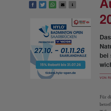
A
2
Das
Nat
bei
wic
VON R
Für d
betref