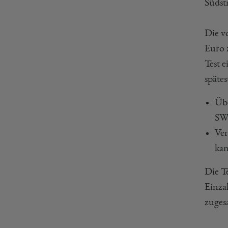
Südst
Die v
Euro z
Test e
spätes
Übe
SW
Ver
kan
Die T
Einza
zuges