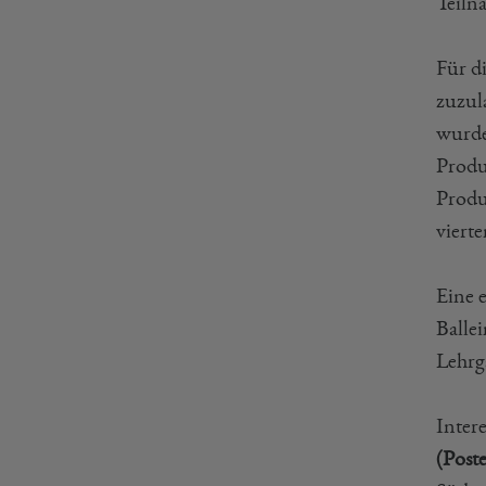
Teiln
Für d
zuzul
wurde
Produk
Produk
viert
Eine 
Balle
Lehrg
Inter
(Post