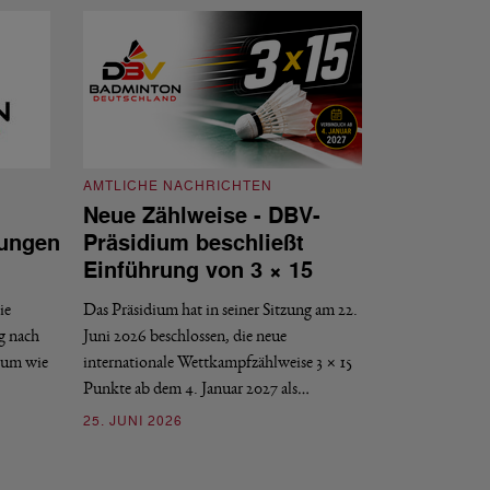
AMTLICHE NACHRICHTEN
Neue Zählweise - DBV-
ungen
Präsidium beschließt
AMTLICHE NACH
Einführung von 3 × 15
DBV-Verban
DBV-Präsid
ie
Das Präsidium hat in seiner Sitzung am 22.
g nach
Juni 2026 beschlossen, die neue
Der 62. Ordentlich
ium wie
internationale Wettkampfzählweise 3 × 15
Verbandes findet am 
Punkte ab dem 4. Januar 2027 als…
10. JUNI 2026
25. JUNI 2026