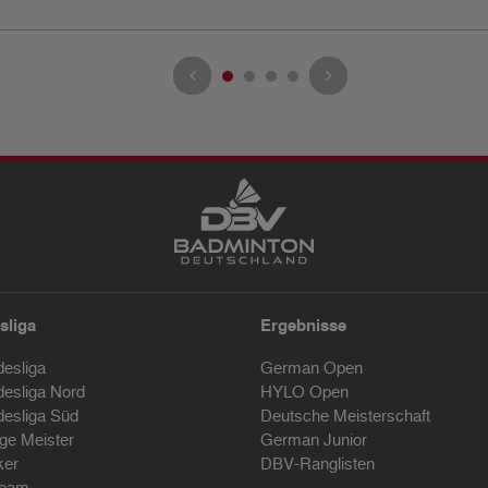
sliga
Ergebnisse
desliga
German Open
desliga Nord
HYLO Open
desliga Süd
Deutsche Meisterschaft
ige Meister
German Junior
ker
DBV-Ranglisten