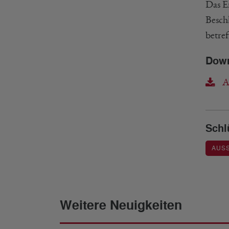
Das E
Besch
betref
Dow
Au
Schl
AUS
Weitere Neuigkeiten