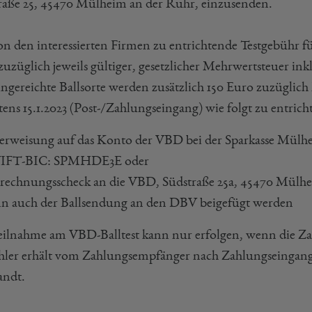
raße 25, 45470 Mülheim an der Ruhr, einzusenden.
on den interessierten Firmen zu entrichtende Testgebühr für
uzüglich jeweils gültiger, gesetzlicher Mehrwertsteuer inkl
ingereichte Ballsorte werden zusätzlich 150 Euro zuzüglich
tens 15.1.2023 (Post-/Zahlungseingang) wie folgt zu entrich
rweisung auf das Konto der VBD bei der Sparkasse Mülh
IFT-BIC: SPMHDE3E oder
rechnungsscheck an die VBD, Südstraße 25a, 45470 Mülh
n auch der Ballsendung an den DBV beigefügt werden
eilnahme am VBD-Balltest kann nur erfolgen, wenn die Zah
hler erhält vom Zahlungsempfänger nach Zahlungseingang b
andt.