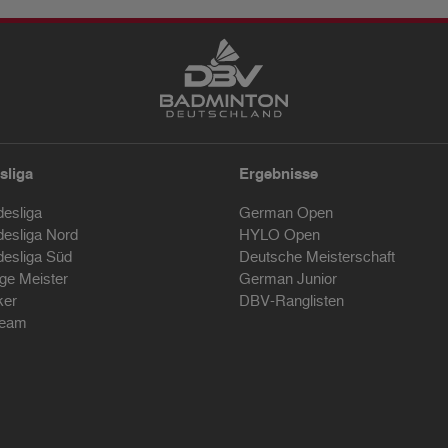
sliga
Ergebnisse
desliga
German Open
desliga Nord
HYLO Open
desliga Süd
Deutsche Meisterschaft
ige Meister
German Junior
ker
DBV-Ranglisten
ream