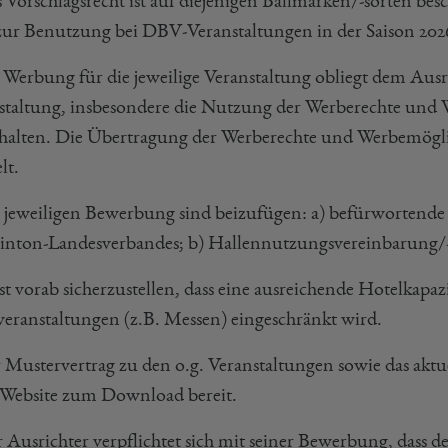
s Vorschlagsrecht ist auf diejenigen Ballmarken/-sorten b
zur Benutzung bei DBV-Veranstaltungen in der Saison 20
e Werbung für die jeweilige Veranstaltung obliegt dem Aus
staltung, insbesondere die Nutzung der Werberechte und W
halten. Die Übertragung der Werberechte und Werbemögli
lt.
r jeweiligen Bewerbung sind beizufügen: a) befürwortende
nton-Landesverbandes; b) Hallennutzungsvereinbarung
ist vorab sicherzustellen, dass eine ausreichende Hotelkapaz
eranstaltungen (z.B. Messen) eingeschränkt wird.
r Mustervertrag zu den o.g. Veranstaltungen sowie das akt
ebsite zum Download bereit.
 Ausrichter verpflichtet sich mit seiner Bewerbung, dass de