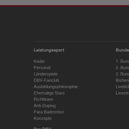
Leistungssport
Bunde
Kader
1. Bun
Personal
2. Bun
Länderspiele
2. Bun
DBV-Fanclub
Bisher
Ausbildungsphilosophie
Livetic
Ehemalige Stars
Livest
Richtlinien
Anti-Doping
Para Badminton
Konzepte