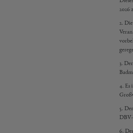
Diese
2026 
2. Di
Veran
vorbe
gerege
3. De
Badmi
4. Es 
Großv
5. De
DBV-W
6. Der