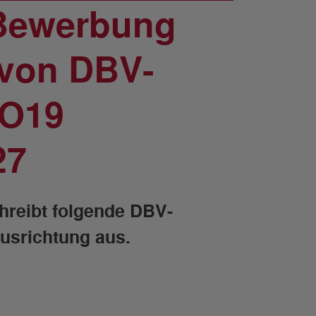
 Bewerbung
 von DBV-
 O19
27
hreibt folgende DBV-
usrichtung aus.