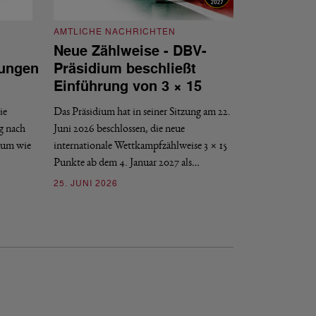
AMTLICHE NACHRICHTEN
Neue Zählweise - DBV-
ungen
Präsidium beschließt
AMTLICHE NACH
Einführung von 3 × 15
DBV-Verban
DBV-Präsid
ie
Das Präsidium hat in seiner Sitzung am 22.
g nach
Juni 2026 beschlossen, die neue
Der 62. Ordentlich
ium wie
internationale Wettkampfzählweise 3 × 15
Verbandes findet am 
Punkte ab dem 4. Januar 2027 als…
10. JUNI 2026
25. JUNI 2026