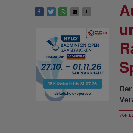
A
u
R
S
Der
Ver
VON B