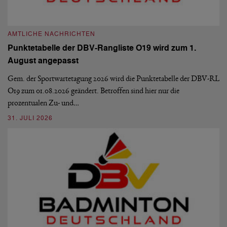
AMTLICHE NACHRICHTEN
A
Punktetabelle der DBV-Rangliste O19 wird zum 1.
D
August angepasst
5
De
Ve
Gem. der Sportwartetagung 2026 wird die Punktetabelle der DBV-RL
O19 zum 01.08.2026 geändert. Betroffen sind hier nur die
10
prozentualen Zu- und…
31. JULI 2026