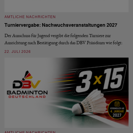
A
A
AMTLICHE NACHRICHTEN
M
Turniervergabe: Nachwuchsveranstaltungen 2027
Di
Der Ausschuss für Jugend vergibt die folgenden Turniere zur
Sü
Ausrichtung nach Bestätigung durch das DBV Präsidium wie folgt:
di
22. JULI 2026
20
AMTLICHE NACHRICHTEN
A