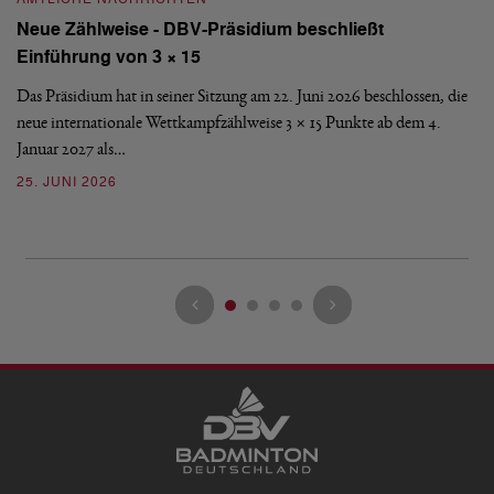
Neue Zählweise - DBV-Präsidium beschließt
D
Einführung von 3 × 15
E
Das Präsidium hat in seiner Sitzung am 22. Juni 2026 beschlossen, die
De
neue internationale Wettkampfzählweise 3 × 15 Punkte ab dem 4.
Mi
Januar 2027 als…
Ve
25. JUNI 2026
13