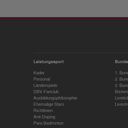
Leistungssport
Bunde
Kader
1. Bun
Personal
2. Bun
Länderspiele
2. Bun
DBV-Fanclub
Bisher
Ausbildungsphilosophie
Livetic
Ehemalige Stars
Livest
Richtlinien
Anti-Doping
Para Badminton