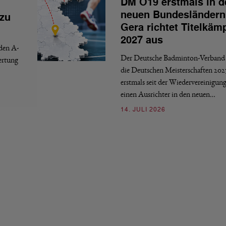
DM O19 erstmals in d
neuen Bundesländern
 zu
Gera richtet Titelkäm
2027 aus
 den A-
Der Deutsche Badminton-Verband 
ertung
die Deutschen Meisterschaften 202
erstmals seit der Wiedervereinigun
einen Ausrichter in den neuen…
14. JULI 2026