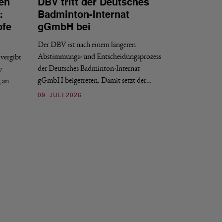
en
DBV tritt der Deutsches
NATIONAL
:
Badminton-Internat
Stellenauss
pfe
gGmbH bei
Sportdirekt
Der DBV ist nach einem längeren
Der Deutsche Badm
Abstimmungs- und Entscheidungsprozess
vergibt
nächstmöglichen Ze
der Deutsches Badminton-Internat
7
beziehungsweise e
gGmbH beigetreten. Damit setzt der…
g an
09. JULI 2026
09. JULI 2026