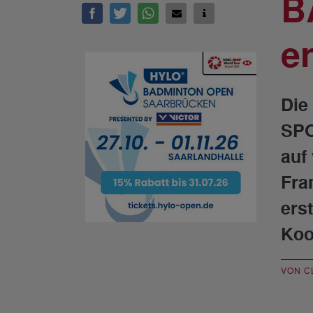
B
e
Die
SPO
auf
Fra
ers
Koo
VON C