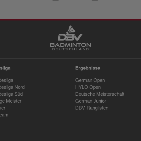
sliga
Ergebnisse
desliga
German Open
desliga Nord
HYLO Open
desliga Süd
Deutsche Meisterschaft
ige Meister
German Junior
ker
DBV-Ranglisten
ream