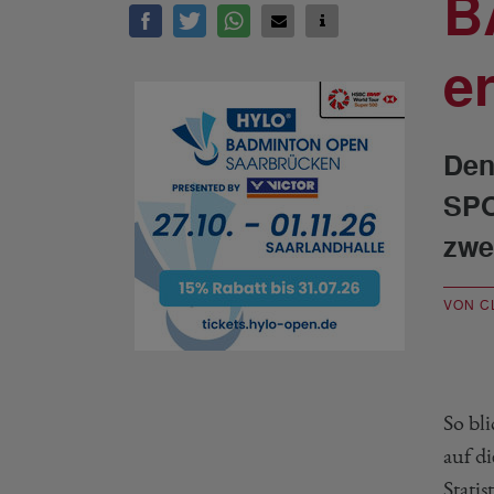
B
e
Den
SPO
zwe
VON C
So bl
auf d
Stati