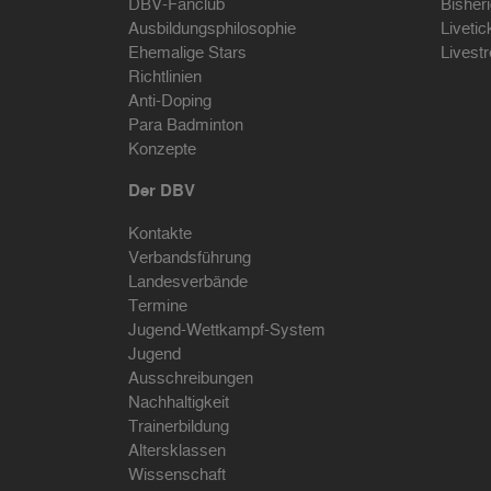
DBV-Fanclub
Bisher
Ausbildungsphilosophie
Livetic
Ehemalige Stars
Livest
Richtlinien
Anti-Doping
Para Badminton
Konzepte
Der DBV
Kontakte
Verbandsführung
Landesverbände
Termine
Jugend-Wettkampf-System
Jugend
Ausschreibungen
Nachhaltigkeit
Trainerbildung
Altersklassen
Wissenschaft