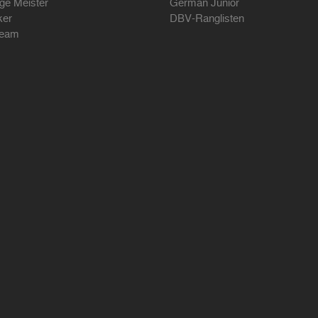
ige Meister
German Junior
ker
DBV-Ranglisten
ream