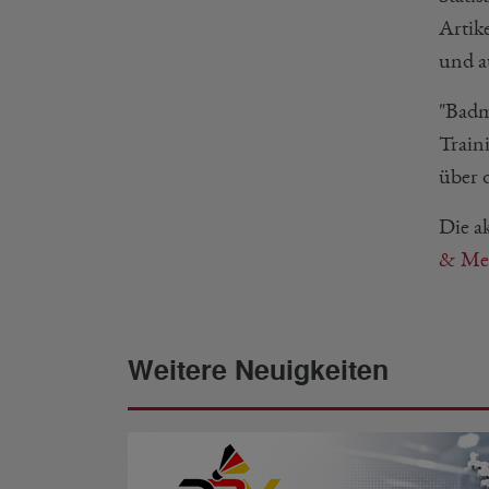
Artik
und a
"Badm
Train
über d
Die a
& Mey
Weitere Neuigkeiten