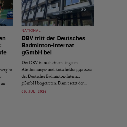
NATIONAL
en
DBV tritt der Deutsches
NATIONAL
:
Badminton-Internat
Stellenauss
pfe
gGmbH bei
Sportdirekt
Der DBV ist nach einem längeren
Der Deutsche Badm
Abstimmungs- und Entscheidungsprozess
vergibt
nächstmöglichen Ze
der Deutsches Badminton-Internat
7
beziehungsweise e
gGmbH beigetreten. Damit setzt der…
g an
09. JULI 2026
09. JULI 2026