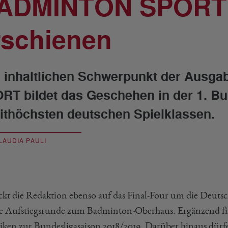
ADMINTON SPORT 
rschienen
 inhaltlichen Schwerpunkt der Ausg
RT bildet das Geschehen in der 1. Bu
ithöchsten deutschen Spielklassen.
LAUDIA PAULI
ickt die Redaktion ebenso auf das Final-Four um die Deuts
ie Aufstiegsrunde zum Badminton-Oberhaus. Ergänzend fin
stiken zur Bundesligasaison 2018/2019. Darüber hinaus dürfe