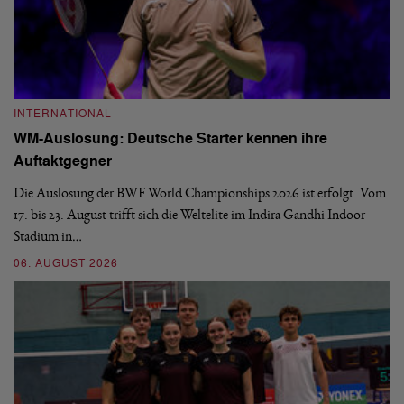
INTERNATIONAL
I
WM-Auslosung: Deutsche Starter kennen ihre
B
Auftaktgegner
U
d
Die Auslosung der BWF World Championships 2026 ist erfolgt. Vom
Hi
17. bis 23. August trifft sich die Weltelite im Indira Gandhi Indoor
de
Stadium in…
si
06. AUGUST 2026
30