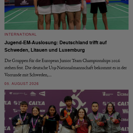
INTERNATIONAL
I
Jugend-EM-Auslosung: Deutschland trifft auf
B
Schweden, Litauen und Luxemburg
S
Die Gruppen für die European Junior Team Championships 2026
De
stehen fest. Die deutsche U19-Nationalmannschaft bekommt es in der
ve
Vorrunde mit Schweden,…
gr
05. AUGUST 2026
03