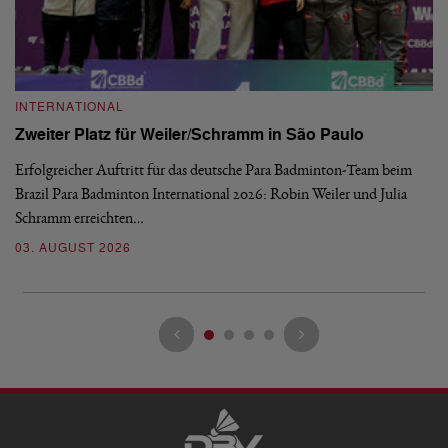
INTERNATIONAL
I
Zweiter Platz für Weiler/Schramm in São Paulo
D
Erfolgreicher Auftritt für das deutsche Para Badminton-Team beim
Di
Brazil Para Badminton International 2026: Robin Weiler und Julia
de
Schramm erreichten…
Gl
03. AUGUST 2026
28