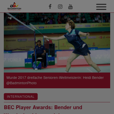
Wurde 2017 dreifache Senioren-Weltmeisterin: Heidi Bender
@BadmintonPhoto
INTERNATIONAL
BEC Player Awards: Bender und