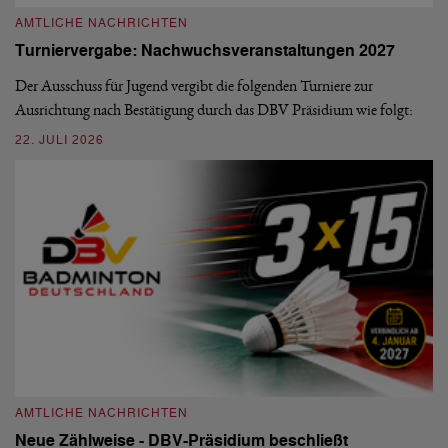
A
AMTLICHE NACHRICHTEN
M
Turniervergabe: Nachwuchsveranstaltungen 2027
Di
Der Ausschuss für Jugend vergibt die folgenden Turniere zur
Sü
Ausrichtung nach Bestätigung durch das DBV Präsidium wie folgt:
di
22. JULI 2026
20
AMTLICHE NACHRICHTEN
A
Neue Zählweise - DBV-Präsidium beschließt
D