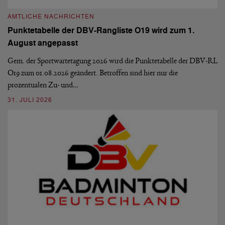
AMTLICHE NACHRICHTEN
A
Punktetabelle der DBV-Rangliste O19 wird zum 1.
D
August angepasst
5
De
Ve
Gem. der Sportwartetagung 2026 wird die Punktetabelle der DBV-RL
O19 zum 01.08.2026 geändert. Betroffen sind hier nur die
10
prozentualen Zu- und…
31. JULI 2026
A