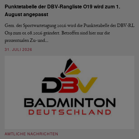
Punktetabelle der DBV-Rangliste O19 wird zum 1.
D
August angepasst
5
De
Ve
Gem. der Sportwartetagung 2026 wird die Punktetabelle der DBV-RL
O19 zum 01.08.2026 geändert. Betroffen sind hier nur die
10
prozentualen Zu- und…
31. JULI 2026
A
A
AMTLICHE NACHRICHTEN
M