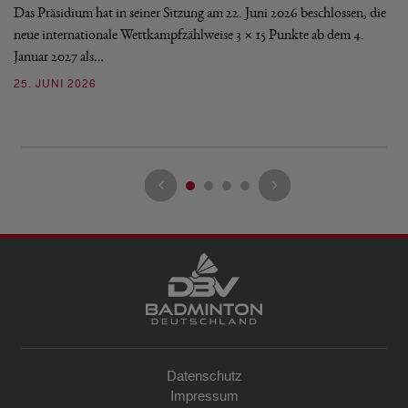
Das Präsidium hat in seiner Sitzung am 22. Juni 2026 beschlossen, die
De
neue internationale Wettkampfzählweise 3 × 15 Punkte ab dem 4.
Mi
Januar 2027 als…
Ve
25. JUNI 2026
13
Datenschutz
Impressum