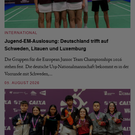
INTERNATIONAL
I
Jugend-EM-Auslosung: Deutschland trifft auf
B
Schweden, Litauen und Luxemburg
S
Die Gruppen für die European Junior Team Championships 2026
De
stehen fest. Die deutsche U19-Nationalmannschaft bekommt es in der
ve
Vorrunde mit Schweden,…
gr
05. AUGUST 2026
03