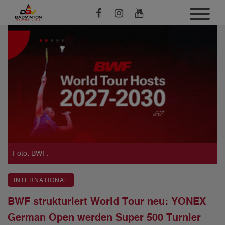
Foto: BWF.
INTERNATIONAL
BWF strukturiert World Tour neu: YONEX
German Open werden Super 500 Turnier