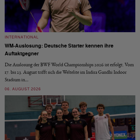
INTERNATIONAL
I
WM-Auslosung: Deutsche Starter kennen ihre
B
Auftaktgegner
U
d
Die Auslosung der BWF World Championships 2026 ist erfolgt. Vom
Hi
17. bis 23. August trifft sich die Weltelite im Indira Gandhi Indoor
de
Stadium in…
si
06. AUGUST 2026
30