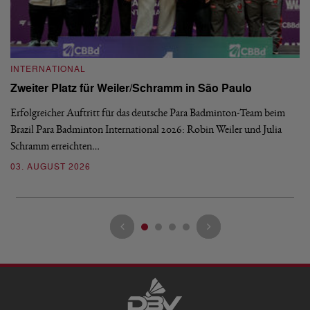
INTERNATIONAL
I
Zweiter Platz für Weiler/Schramm in São Paulo
D
Erfolgreicher Auftritt für das deutsche Para Badminton-Team beim
Di
Brazil Para Badminton International 2026: Robin Weiler und Julia
de
Schramm erreichten…
Gl
03. AUGUST 2026
28