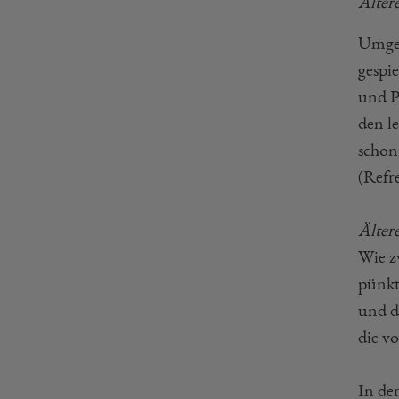
Älter
Umges
gespi
und P
den l
schon
(Refr
Älter
Wie z
pünkt
und d
die 
In de