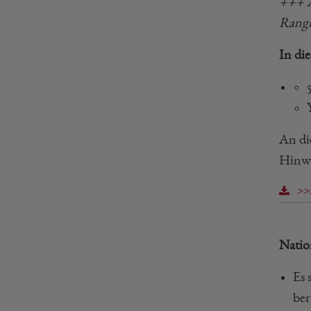
+++ A
Rangli
In di
An di
Hinwe
>>>
Natio
Es 
ber