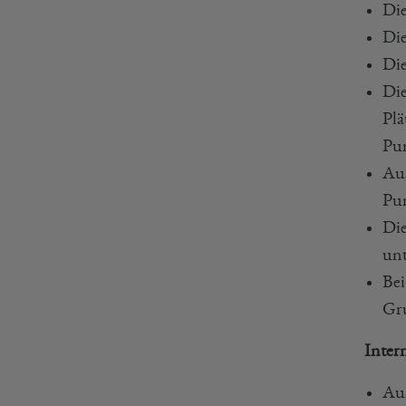
Die
Die
Die
Die
Plä
Pun
Aus
Pun
Die
unt
Bei
Gru
Inter
Aus