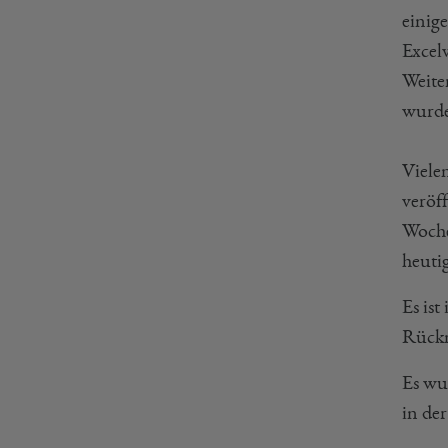
einige
Excel
Weite
wurde
Vielen
veröff
Woche
heuti
Es ist
Rückm
Es wu
in der