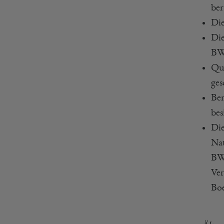
ber
Die
Die
BWF
Qua
ges
Ber
bes
Die
Nat
BWF
Ver
Boe