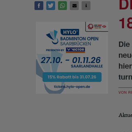
D
18
Die
neu
hie
turn
VON R
Aktuel