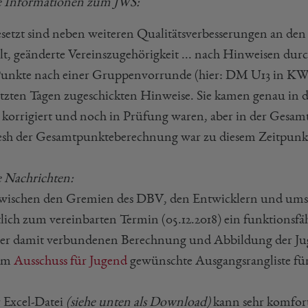
e Informationen zum JWS:
etzt sind neben weiteren Qualitätsverbesserungen an den 
elt, geänderte Vereinszugehörigkeit ... nach Hinweisen du
unkte nach einer Gruppenvorrunde (hier: DM U13 in KW 11
etzten Tagen zugeschickten Hinweise. Sie kamen genau in d
 korrigiert und noch in Prüfung waren, aber in der Gesa
esh der Gesamtpunkteberechnung war zu diesem Zeitpunkt
e Nachrichten:
wischen den Gremien des DBV, den Entwicklern und ums
lich zum vereinbarten Termin (05.12.2018) ein funktionsfä
er damit verbundenen Berechnung und Abbildung der Jug
vom
Ausschuss für Jugend
gewünschte Ausgangsrangliste fü
r Excel-Datei
(siehe unten als Download)
kann sehr komforta