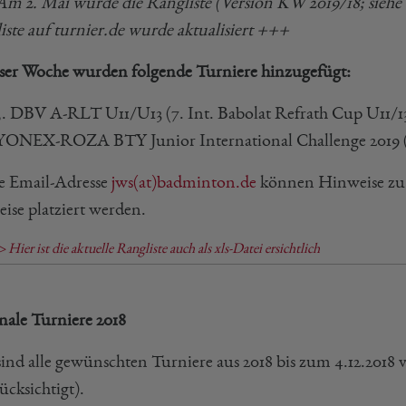
m 2. Mai wurde die Rangliste (
Version KW 2019/18;
siehe
ste auf turnier.de wurde aktualisiert
+++
eser Woche wurden folgende Turniere hinzugefügt:
5. DBV A-RLT U11/U13 (7. Int. Babolat Refrath Cup U11/1
YONEX-ROZA BTY Junior International Challenge 2019 
e Email-Adresse
jws(at)badminton.de
können Hinweise zu 
ise platziert werden.
 Hier ist die aktuelle Rangliste auch als xls-Datei ersichtlich
nale Turniere 2018
sind alle gewünschten Turniere aus 2018 bis zum 4.12.201
ücksichtigt).