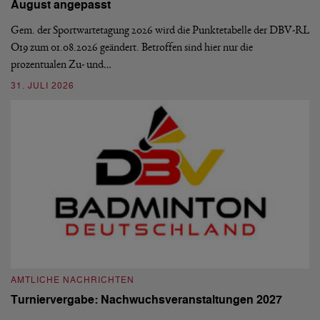
August angepasst
5
De
Ve
Gem. der Sportwartetagung 2026 wird die Punktetabelle der DBV-RL
O19 zum 01.08.2026 geändert. Betroffen sind hier nur die
10
prozentualen Zu- und…
31. JULI 2026
A
A
AMTLICHE NACHRICHTEN
M
Turniervergabe: Nachwuchsveranstaltungen 2027
Di