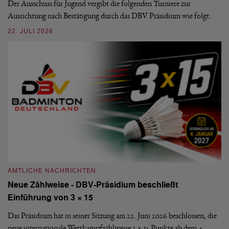
Der Ausschuss für Jugend vergibt die folgenden Turniere zur
Sü
Ausrichtung nach Bestätigung durch das DBV Präsidium wie folgt:
di
22. JULI 2026
20
AMTLICHE NACHRICHTEN
A
Neue Zählweise - DBV-Präsidium beschließt
D
Einführung von 3 × 15
E
Das Präsidium hat in seiner Sitzung am 22. Juni 2026 beschlossen, die
De
neue internationale Wettkampfzählweise 3 × 15 Punkte ab dem 4.
Mi