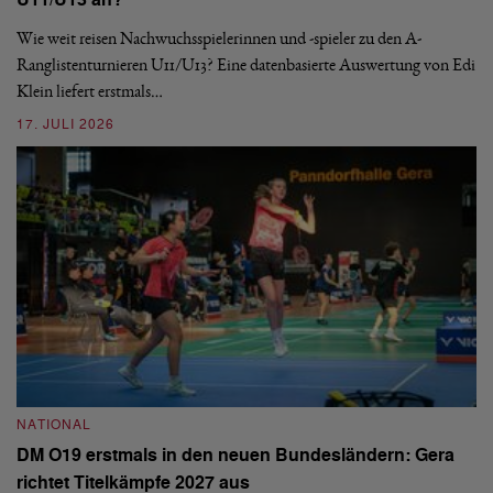
U11/U13 an?
S
Wie weit reisen Nachwuchsspielerinnen und -spieler zu den A-
Ranglistenturnieren U11/U13? Eine datenbasierte Auswertung von Edi
De
Klein liefert erstmals…
nä
ei
17. JULI 2026
09
NATIONAL
N
DM O19 erstmals in den neuen Bundesländern: Gera
E
richtet Titelkämpfe 2027 aus