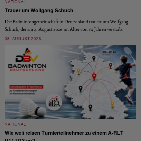
NATIONAL
N
Trauer um Wolfgang Schuch
D
b
Die Badmintongemeinschaft in Deutschland trauert um Wolfgang
Schuch, der am 2. August 2026 im Alter von 84 Jahren verstarb.
De
En
08. AUGUST 2026
be
09
NATIONAL
Wie weit reisen Turnierteilnehmer zu einem A-RLT
N