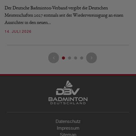
Mi
Der Deutsche Badminton-Verband vergibt die Deutschen
Mo
Meisterschaften 2027 erstmals seit der Wiedervereinigung an einen
de
Ausrichter in den neuen…
08
14. JULI 2026
Datenschutz
Impressum
Sitemap