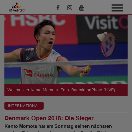
Weltmeister Kento Momota. Foto: BadmintonPhoto (LIVE).
INTERNATIONAL
Denmark Open 2018: Die Sieger
Kento Momota hat am Sonntag seinen nächsten