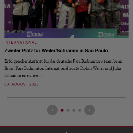
INTERNATIONAL
I
Zweiter Platz für Weiler/Schramm in São Paulo
D
Erfolgreicher Auftritt für das deutsche Para Badminton-Team beim
Di
Brazil Para Badminton International 2026: Robin Weiler und Julia
de
Schramm erreichten…
Gl
03. AUGUST 2026
28