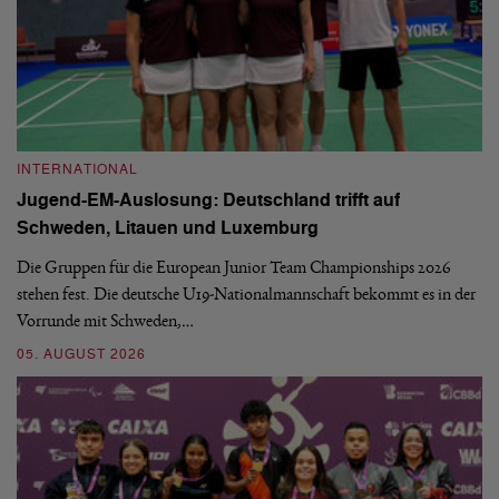
INTERNATIONAL
I
Jugend-EM-Auslosung: Deutschland trifft auf
B
Schweden, Litauen und Luxemburg
S
Die Gruppen für die European Junior Team Championships 2026
De
stehen fest. Die deutsche U19-Nationalmannschaft bekommt es in der
ve
Vorrunde mit Schweden,…
gr
05. AUGUST 2026
03