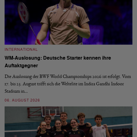
INTERNATIONAL
I
WM-Auslosung: Deutsche Starter kennen ihre
B
Auftaktgegner
U
d
Die Auslosung der BWF World Championships 2026 ist erfolgt. Vom
Hi
17. bis 23. August trifft sich die Weltelite im Indira Gandhi Indoor
de
Stadium in…
si
06. AUGUST 2026
30