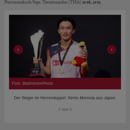
Puavaranukroh/Saps. Taerattanachai (THA)
21-16, 21-13
Foto: BadmintonPhoto
Fo
us
Der Sieger im Herrendoppel: Kento Momota aus Japan.
Di
1
von
5