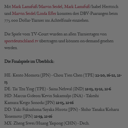
Mit
Mark Lamsfuß
/
Marvin Seidel
,
Mark Lamsfuß
/Isabel Herttrich
und
Marvin Seidel
/
Linda Efler
konnten drei DBV-Paarungen beim
775.000 Dollar-Turnier ins Achtelfinale einziehen.
Die Spiele vom TV-Court wurden an allen Turniertagen von
sportdeutschland.tv
übertragen und können on-demand gesehen
werden.
Die Finalspiele im Überblick:
HE: Kento Momota (JPN) - Chou Tien Chen (TPE)
22-20, 16-21, 21-
15
DE: Tai Tzu Ying (TPE) - Saina Nehwal (IND)
21-13, 13-21, 21-6
HD: Marcus Gideon/Kevin Sukamuljo (INA) - Takeshi
Kamura/Keigo Sonoda (JPN)
21-15, 21-16
DD: Yuki Fukushima/Sayaka Hirota (JPN) - Shiho Tanaka/Koharu
Yonemoto (JPN)
21-19, 21-16
MX: Zheng Siwei/Huang Yaqiong (CHN) - Dech.