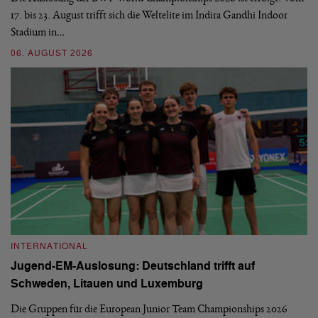
17. bis 23. August trifft sich die Weltelite im Indira Gandhi Indoor
de
Stadium in…
si
06. AUGUST 2026
30
INTERNATIONAL
I
Jugend-EM-Auslosung: Deutschland trifft auf
B
Schweden, Litauen und Luxemburg
S
Die Gruppen für die European Junior Team Championships 2026
De