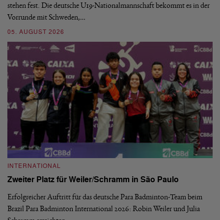
stehen fest. Die deutsche U19-Nationalmannschaft bekommt es in der
ve
Vorrunde mit Schweden,…
gr
05. AUGUST 2026
03
INTERNATIONAL
I
Zweiter Platz für Weiler/Schramm in São Paulo
D
Erfolgreicher Auftritt für das deutsche Para Badminton-Team beim
Di
Brazil Para Badminton International 2026: Robin Weiler und Julia
de