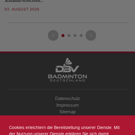
Schramm erreichten…
Gl
03. AUGUST 2026
28
Datenschutz
Impressum
Sitemap
Kontakt
Archiv
Cookies erleichtern die Bereitstellung unserer Dienste. Mit
Suche
der Nutzung unserer Dienste erklären Sie sich damit