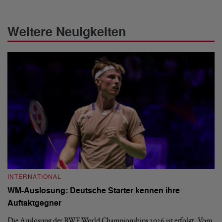
Weitere Neuigkeiten
INTERNATIONAL
I
WM-Auslosung: Deutsche Starter kennen ihre
B
Auftaktgegner
U
d
Die Auslosung der BWF World Championships 2026 ist erfolgt. Vom
Hi